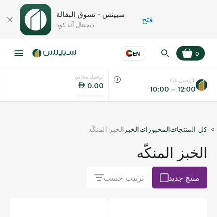
سبينس - تسوق البقالة
فتح
ديجيتال آند كود
EN
0
توصيل مجاني
عر
EN
اللغة
التوصيل غدًا
0.00
10:00 – 12:00
UAE
كل المنتجات
المخبوزات
الخبز
الخبز المنكّه
KSA
الخبز المنكّه
منتج جديد
ترتيب حسب