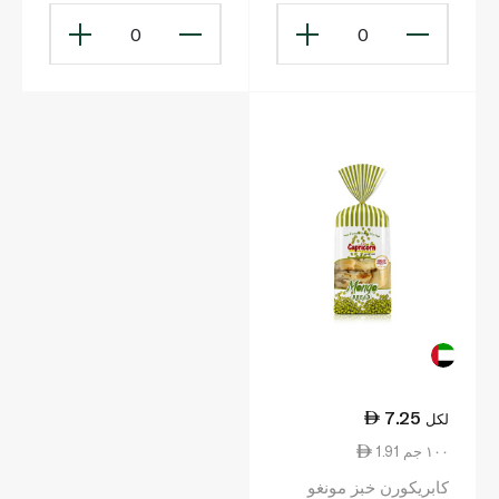
0
0
7.25
لكل
1.91 ١٠٠ جم
كابريكورن خبز مونغو