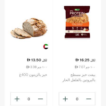
13.50
16.25
لكل
لكل
7.07 ١٠٠ جم
3.38 ١٠٠ جم
بيفت خبز مسطح
خبز بالزيتون 400غ
بالبروتين بالفلفل الحار
والثوم 230غ
0
0