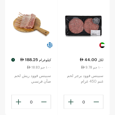
188.25
44.00
لكل
كيلوغرام
!
9.78 ١٠٠ جم
18.83 ١٠٠ جم
سبينس فوود برجر لحم
سبينس فوود ريش لحم
غنم 450 غرام
ضأن فرنسي
0
0