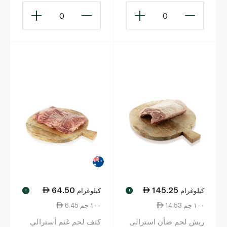
0
0
64.50
145.25
كيلوغرام
كيلوغرام
!
!
14.53 ١٠٠ جم
6.45 ١٠٠ جم
ريش لحم ضأن استرالى
كتف لحم غنم أسترالي