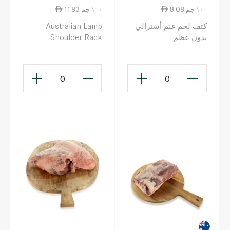
8.08 ١٠٠ جم
11.83 ١٠٠ جم
كتف لحم غنم أسترالي
Australian Lamb
بدون عظم
Shoulder Rack
0
0