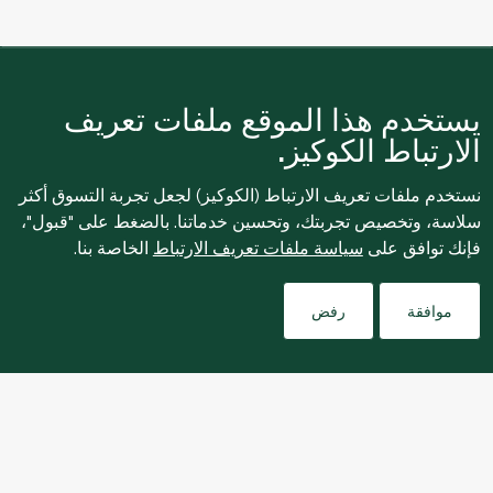
نبذة عنا
يستخدم هذا الموقع ملفات تعريف
الارتباط الكوكيز.
التسوق عبر الإنترنت
نستخدم ملفات تعريف الارتباط (الكوكيز) لجعل تجربة التسوق أكثر
خدمات العملاء
سلاسة، وتخصيص تجربتك، وتحسين خدماتنا. بالضغط على "قبول"،
فإنك توافق على
سياسة ملفات تعريف الارتباط
الخاصة بنا.
Filters
موافقة
رفض
للإبلاغ بشكل مجهول عن أي مخاوف تتعلق بمخالفة القوانين
واللوائح أو الاشتباه في الاحتيال أو الفساد، يرجى إرسال بريد