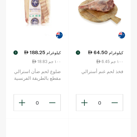
188.25
64.50
كيلوغرام
كيلوغرام
!
!
6.45 ١٠٠ جم
18.83 ١٠٠ جم
فخذ لحم غنم أسترالي
ضلوع لحم ضأن استرالي
مقطع بالطريقة الفرنسية
0
0