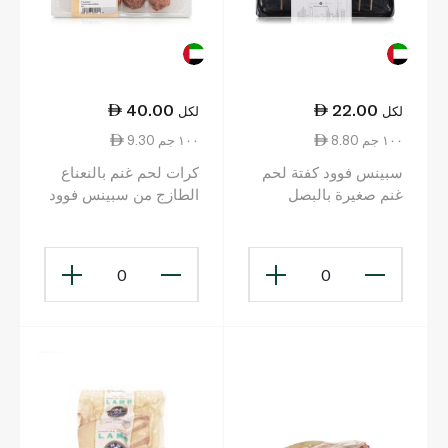
40.00
22.00
لكل
لكل
8.80 ١٠٠ جم
9.30 ١٠٠ جم
سبينس فوود كفتة لحم
كرات لحم غنم بالنعناع
غنم صغيرة بالبصل
الطازج من سبينس فوود
والفلفل الأخضر 250
430 غرام
غرام
0
0