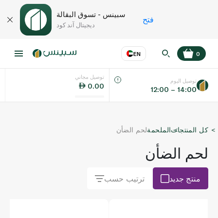
سبينس - تسوق البقالة
فتح
ديجيتال آند كود
EN
0
توصيل مجاني
عر
EN
اللغة
توصيل اليوم
0.00
12:00 – 14:00
UAE
كل المنتجات
الملحمة
لحم الضأن
KSA
لحم الضأن
منتج جديد
ترتيب حسب