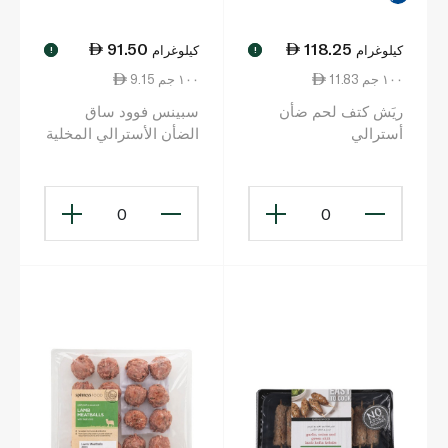
91.50
118.25
كيلوغرام
كيلوغرام
!
!
11.83 ١٠٠ جم
9.15 ١٠٠ جم
ريَش كتف لحم ضأن
سبينس فوود ساق
أسترالي
الضأن الأسترالي المخلية
0
0