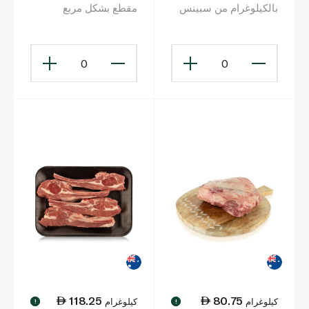
بالكيلوغرام من سبينس
مقطع بشكل مربع
فوود
0
0
118.25
80.75
كيلوغرام
كيلوغرام
!
!