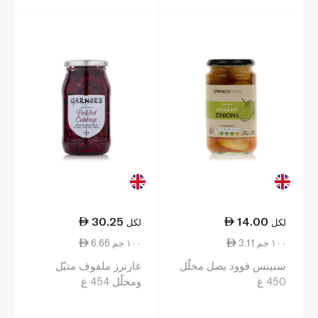
30.25
14.00
لكل
لكل
3.11 ١٠٠ جم
6.66 ١٠٠ جم
سبينس فوود بصل مخلّل
غارنرز ملفوف متبّل
450 غ
ومخلّل 454 غ