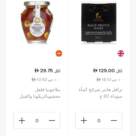
29.75
129.00
لكل
لكل
16.13 ١٠ جم
10.63 ١٠٠ جم
ترافل هانتر شرائح كمأة
بيلاجونيا فلفل
سوداء 80 غ
محشوبالريكوتا والقبار
280 غرام
0
0