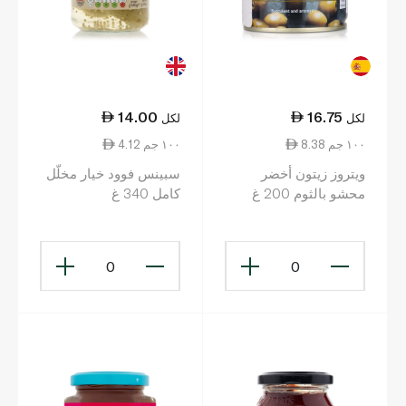
14.00
16.75
لكل
لكل
8.38 ١٠٠ جم
4.12 ١٠٠ جم
ويتروز زيتون أخضر
سبينس فوود خيار مخلّل
محشو بالثوم 200 غ
كامل 340 غ
0
0