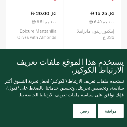
20.00
15.25
لكل
لكل
6.49 ١٠٠ جم
8.51 ١٠٠ جم
إبيكيور زيتون مانزانيلا
Epicure Manzanilla
235 غ
Olives with Almonds
235g
يستخدم هذا الموقع ملفات تعريف
0
0
الارتباط الكوكيز.
نستخدم ملفات تعريف الارتباط (الكوكيز) لجعل تجربة التسوق أكثر
سلاسة، وتخصيص تجربتك، وتحسين خدماتنا. بالضغط على "قبول"،
فإنك توافق على
سياسة ملفات تعريف الارتباط
الخاصة بنا.
Filters
موافقة
رفض