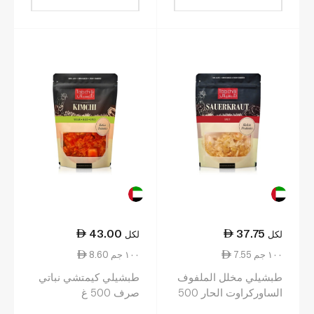
43.00
37.75
لكل
لكل
7.55 ١٠٠ جم
8.60 ١٠٠ جم
طبشيلي مخلل الملفوف
طبشيلي كيمتشي نباتي
الساوركراوت الحار 500
صرف 500 غ
غ