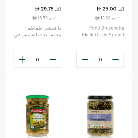
29.75
25.00
لكل
لكل
19.23 ١٠٠ جم
16.53 ١٠٠ جم
Ponti Bruschetta
دا فينشي طماطم
Black Olives Spread
مجففة تحت الشمس في
130g
زيت دوار الشمس 180 غ
0
0