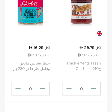
16.25
29.75
لكل
لكل
14.17 ١٠٠ جم
7.07 ١٠٠ جم
Tracklements Fresh
جيتاز تشاتني مانجو
Chilli Jam 210g
وفلفل حار فاخر 230جم
0
0