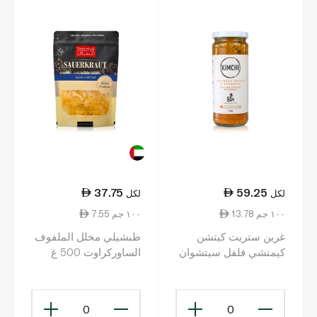
37.75
59.25
لكل
لكل
13.78 ١٠٠ جم
7.55 ١٠٠ جم
غرين ستريت كيتشن
طبشيلي مخلل الملفوف
كيمتشي فلفل سيتشوان
الساوركراوت 500 غ
وكركم 430 غ
0
0