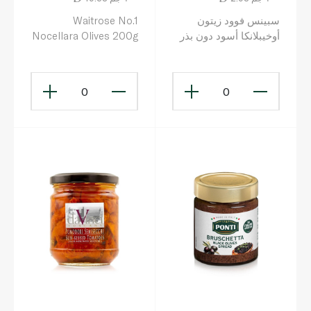
سبينس فوود زيتون
Waitrose No.1
أوخيبلانكا أسود دون بذر
Nocellara Olives 200g
في ماء مالح 940 غ
0
0