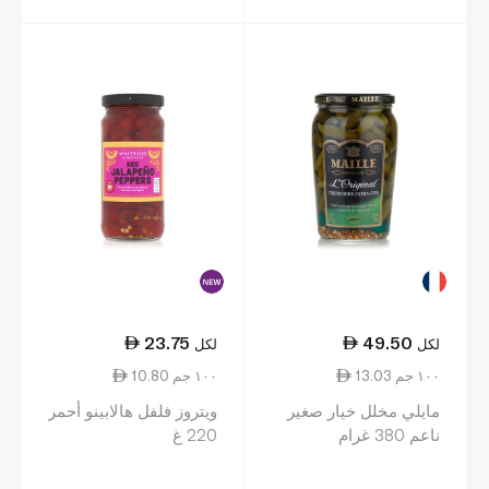
23.75
49.50
لكل
لكل
13.03 ١٠٠ جم
10.80 ١٠٠ جم
مايلي مخلل خيار صغير
ويتروز فلفل هالابينو أحمر
ناعم 380 غرام
220 غ