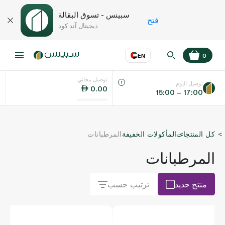
سبينس - تسوق البقالة
فتح
ديجيتال آند كود
EN
0
توصيل مجاني
عر
EN
اللغة
توصيل اليوم
0.00
15:00 – 17:00
UAE
كل المنتجات
المأكولات الخفيفة
المرطبانات
KSA
المرطبانات
منتج جديد
ترتيب حسب