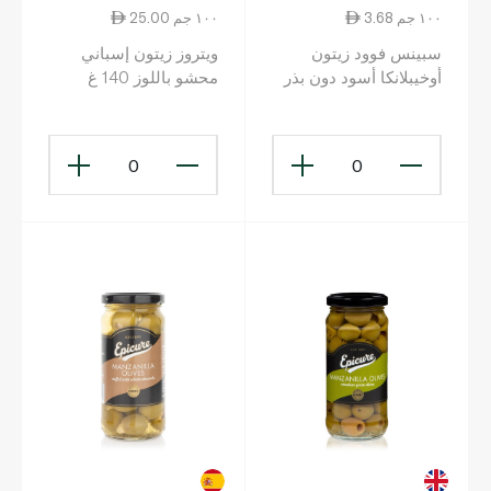
3.68 ١٠٠ جم
25.00 ١٠٠ جم
سبينس فوود زيتون
ويتروز زيتون إسباني
أوخيبلانكا أسود دون بذر
محشو باللوز 140 غ
في ماء مالح 340 غ
0
0