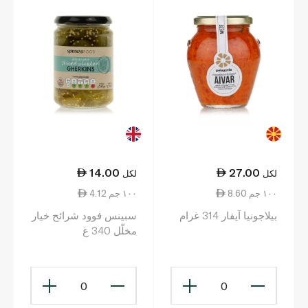
14.00
27.00
لكل
لكل
8.60 ١٠٠ جم
4.12 ١٠٠ جم
بيلاجونيا آيفار 314 غرام
سبينس فوود شرائح خيار
مخلّل 340 غ
0
0