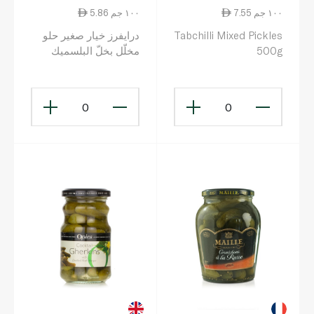
7.55 ١٠٠ جم
5.86 ١٠٠ جم
Tabchilli Mixed Pickles
درايفرز خيار صغير حلو
500g
مخلّل بخلّ البلسميك
الأبيض 550 غ
0
0