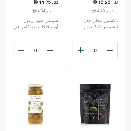
14.75
15.25
لكل
لكل
4.49 ١٠٠ جم
4.34 ١٠٠ جم
باكسترز مخلل جذر
سبينس فوود زيتون
الشمندر 340 غرام
أوخيبلانكا أخضر كامل في
ماء مالح 340 غ
0
0