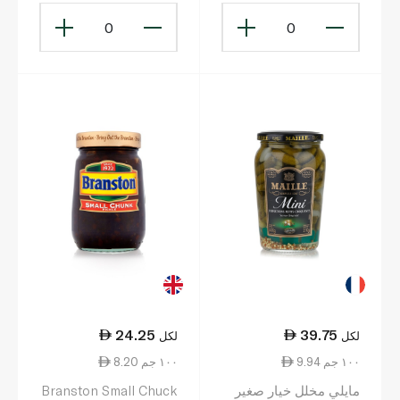
0
0
24.25
39.75
لكل
لكل
9.94 ١٠٠ جم
8.20 ١٠٠ جم
مايلي مخلل خيار صغير
Branston Small Chuck