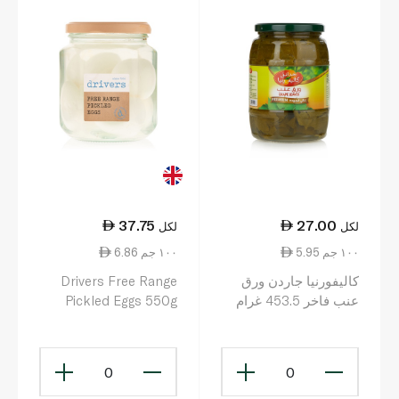
37.75
27.00
لكل
لكل
5.95 ١٠٠ جم
6.86 ١٠٠ جم
كاليفورنيا جاردن ورق
Drivers Free Range
عنب فاخر 453.5 غرام
Pickled Eggs 550g
0
0