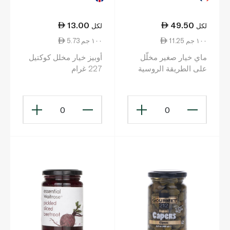
13.00
49.50
لكل
لكل
11.25 ١٠٠ جم
5.73 ١٠٠ جم
ماي خيار صغير مخلّل
أوبيز خيار مخلل كوكتيل
على الطريقة الروسية
227 غرام
820 غ
0
0