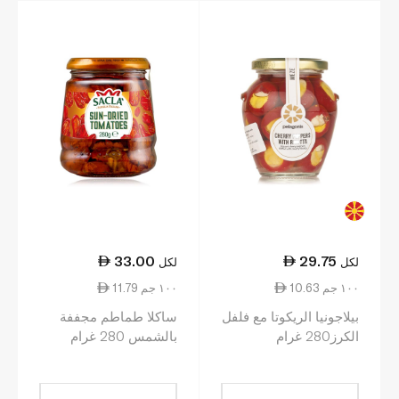
33.00
29.75
لكل
لكل
10.63 ١٠٠ جم
11.79 ١٠٠ جم
بيلاجونيا الريكوتا مع فلفل
ساكلا طماطم مجففة
الكرز280 غرام
بالشمس 280 غرام