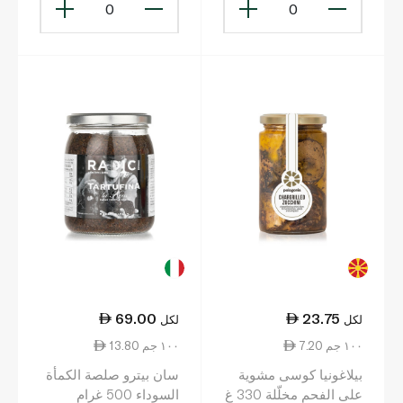
0
0
69.00
23.75
لكل
لكل
7.20 ١٠٠ جم
13.80 ١٠٠ جم
بيلاغونيا كوسى مشوية
سان بيترو صلصة الكمأة
على الفحم مخلّلة 330 غ
السوداء 500 غرام