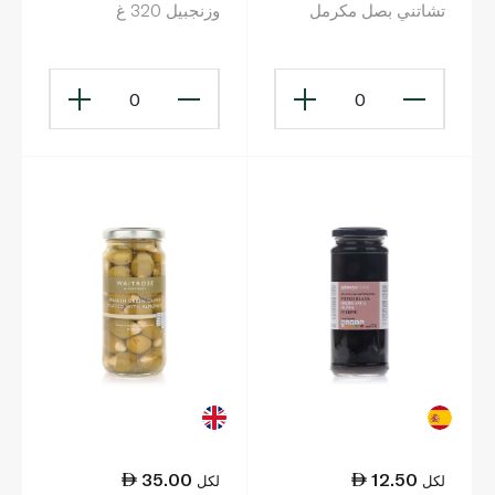
تشاتني بصل مكرمل
وزنجبيل 320 غ
وطماطم 210غ
0
0
35.00
12.50
لكل
لكل