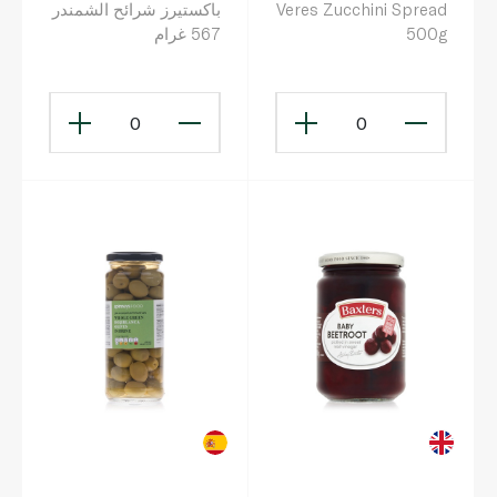
Veres Zucchini Spread
باكستيرز شرائح الشمندر
500g
567 غرام
0
0