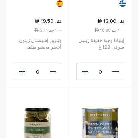
19.50
13.00
لكل
لكل
10.83 ١٠٠ جم
5.74 ١٠٠ جم
إيليادا وجبة خفيفة زيتون
ويتروز إسينشال زيتون
شرقي 120 غ
أخضر محشو بفلفل
بيمنتو 340 غ
0
0