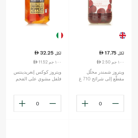
32.25
17.75
لكل
لكل
2.50 ١٠٠ جم
11.52 ١٠٠ جم
ويتروز شمندر مخلّل
ويتروز كوكس إنغريدينتس
مقطّع إلى شرائح 710 غ
فلفل مشوي على الفحم
280 غ
0
0