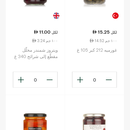
11.00
15.25
لكل
لكل
14.52 ١٠٠ جم
3.24 ١٠٠ جم
غورميه 212 كبر 105 غ
ويتروز شمندر مخلّل
مقطّع إلى شرائح 340 غ
0
0