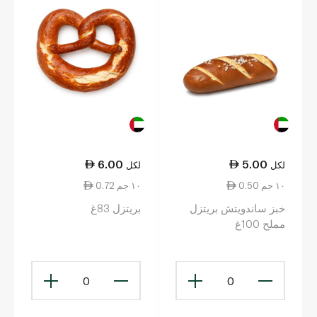
6.00
5.00
لكل
لكل
0.50 ١٠ جم
0.72 ١٠ جم
خبز ساندويتش بريتزل
بريتزل 83غ
مملح 100غ
0
0