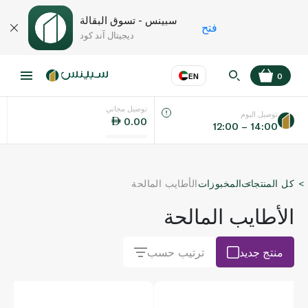
سبينس - تسوق البقالة
فتح
ديجيتال آند كود
EN
0
توصيل مجاني
عر
EN
اللغة
توصيل اليوم
0.00
12:00 – 14:00
UAE
كل المنتجات
المخبوزات
الأطايب المالحة
KSA
الأطايب المالحة
منتج جديد
ترتيب حسب