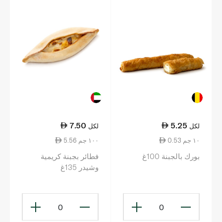
7.50
5.25
لكل
لكل
0.53 ١٠ جم
5.56 ١٠٠ جم
بورك بالجبنة 100غ
فطائر بجبنة كريمية
وشيدر 135غ
0
0