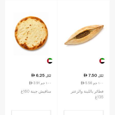
6.25
7.50
لكل
لكل
5.56 ١٠٠ جم
3.91 ١٠٠ جم
فطائر باللبنة والزعتر
مناقيش جبنة 160غ
135غ