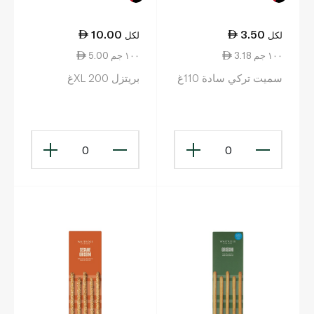
10.00
3.50
لكل
لكل
3.18 ١٠٠ جم
5.00 ١٠٠ جم
سميت تركي سادة 110غ
بريتزل XL 200غ
0
0