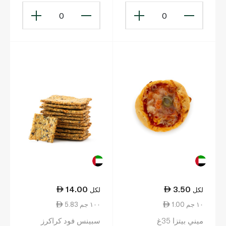
0
0
14.00
3.50
لكل
لكل
1.00 ١٠ جم
5.83 ١٠٠ جم
ميني بيتزا 35غ
سبينس فود كراكرز