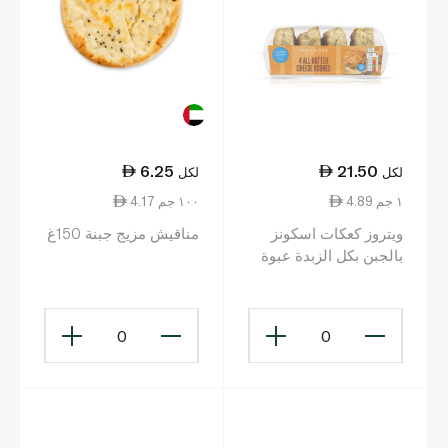
6.25
21.50
لكل
لكل
4.89 ١ جم
4.17 ١٠٠ جم
ويتروز كعكات اسكونز
مناقيش مزيج جبنة 150غ
بالجبن بكل الزبدة عبوة
من 4 4عبوة
0
0