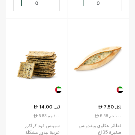
0
0
14.00
7.50
لكل
لكل
5.56 ١٠٠ جم
5.83 ١٠٠ جم
فطائر عكاوي وبقدونس
سبينس فود كراكرز
صغيرة 135غ
عربية ببذور مشكلة