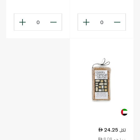
230غ
0
0
24.25
لكل
8.08 ١٠٠ جم