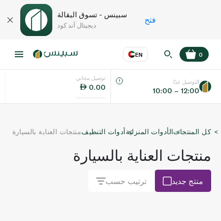
سبينس - تسوق البقالة
فتح
ديجيتال آند كود
EN
0
توصيل مجاني
عر
EN
اللغة
التوصيل غدًا
0.00
10:00 – 12:00
UAE
كل المنتجات
الأدوات المنزلية
أدوات التنظيف
منتجات العناية بالسيارة
KSA
منتجات العناية بالسيارة
منتج جديد
ترتيب حسب