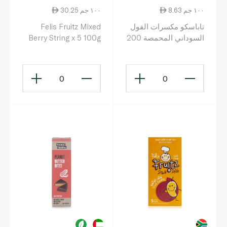
8.63 ١٠٠ جم
30.25 ١٠٠ جم
تاباسكو مكسرات الفول
Felis Fruitz Mixed
السوداني المحمصة 200
Berry String x 5 100g
غ
0
0