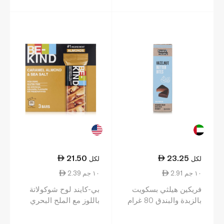
21.50
23.25
لكل
لكل
2.91 ١٠ جم
2.39 ١٠ جم
فريكين هيلثي بسكويت
بي-كايند لوح شوكولاتة
بالزبدة والبندق 80 غرام
باللوز مع الملح البحري
مغطّى بطبقة بنكهة
الكراميل 90 × 3 غ