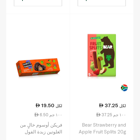
19.50
37.25
لكل
لكل
37.25 ١٠٠ جم
6.50 ١٠٠ جم
Bear Strawberry and
فريكن أوسوم خالٍ من
Apple Fruit Splits 20g
الغلوتين زبدة الفول
x 5
السوداني تمر شوكولاتة