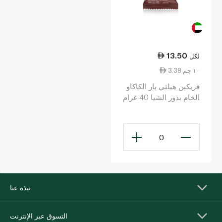
13.50
لكل
3.38 ١٠ جم
فريكين هيلثي بار الكاكاو
الخام بذور الشيا 40 غرام
0
نبذة عنا
التسوق عبر الإنترنت