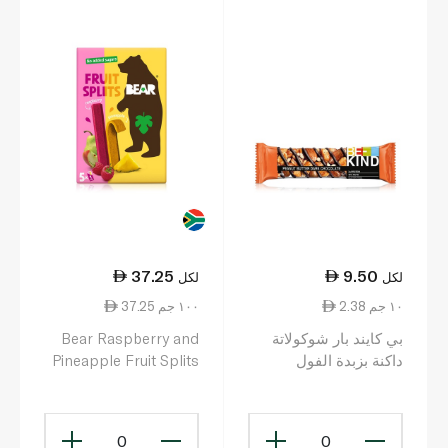
37.25
9.50
لكل
لكل
2.38 ١٠ جم
37.25 ١٠٠ جم
بي كايند بار شوكولاتة
Bear Raspberry and
داكنة بزبدة الفول
Pineapple Fruit Splits
السوداني 40 غرام
5pack
0
0