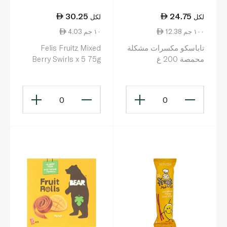
30.25
24.75
لكل
لكل
12.38 ١٠٠ جم
4.03 ١٠ جم
تاباسكو مكسرات مشكلة
Felis Fruitz Mixed
محمصة 200 غ
Berry Swirls x 5 75g
0
0