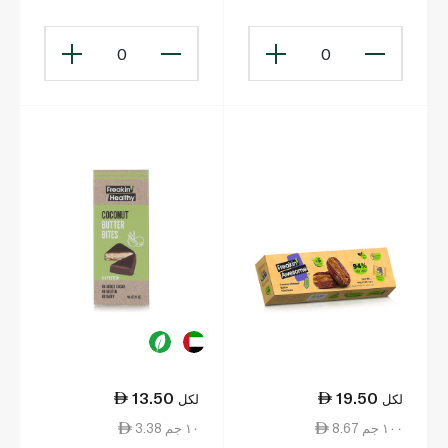
× 5 60 غ
0
0
13.50
19.50
لكل
لكل
8.67 ١٠٠ جم
3.38 ١٠ جم