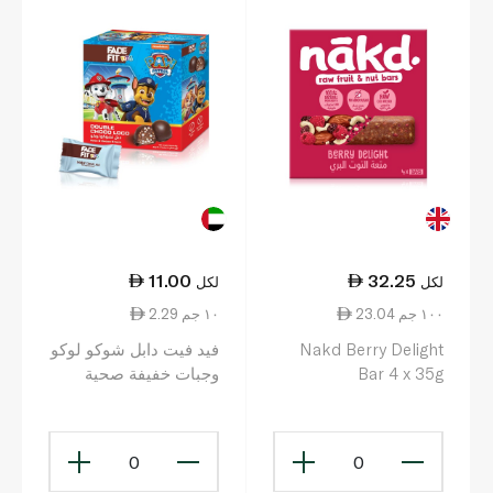
11.00
32.25
لكل
لكل
23.04 ١٠٠ جم
2.29 ١٠ جم
Nakd Berry Delight
فيد فيت دابل شوكو لوكو
Bar 4 x 35g
وجبات خفيفة صحية
للاطفال 48 غرام
0
0