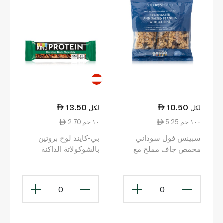
13.50
10.50
لكل
لكل
5.25 ١٠٠ جم
2.70 ١٠ جم
سبينس فول سوداني
بي-كايند لوح بروتين
محمص جاف مملح مع
بالشوكولاتة الداكنة
لوح زبيب 5 ألواح 200 غ
والبندق 50 غ
0
0