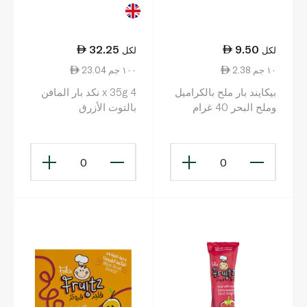
32.25
9.50
لكل
لكل
2.38 ١٠ جم
23.04 ١٠٠ جم
بيكايند بار ملح بالكراميل
4 x 35g نكد بار المافن
وملح البحر 40 غرام
بالتوت الأزرق
0
0