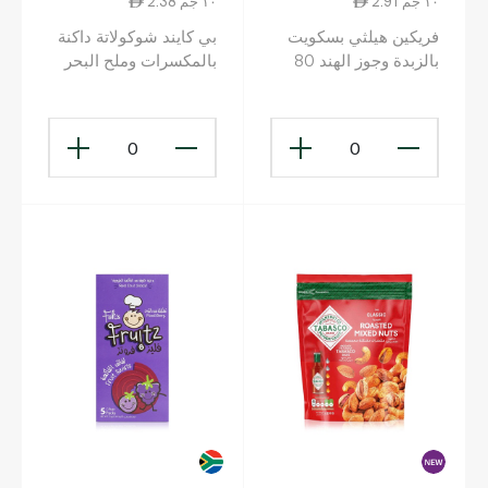
2.91 ١٠ جم
2.38 ١٠ جم
فريكين هيلثي بسكويت
بي كايند شوكولاتة داكنة
بالزبدة وجوز الهند 80
بالمكسرات وملح البحر
غرام
40 غرام
0
0