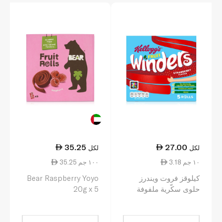
35.25
27.00
لكل
لكل
3.18 ١٠ جم
35.25 ١٠٠ جم
كيلوقز فروت ويندرز
Bear Raspberry Yoyo
حلوى سكّرية ملفوفة
20g x 5
بنكهة الفراولة 17 غ 5
قطع