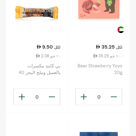
9.50
35.25
لكل
لكل
35.25 ١٠٠ جم
2.38 ١٠ جم
Bear Strawberry Yoyo
بي كايند مكسرات
20g
بالعسل وملح البحر 40
غرام
0
0