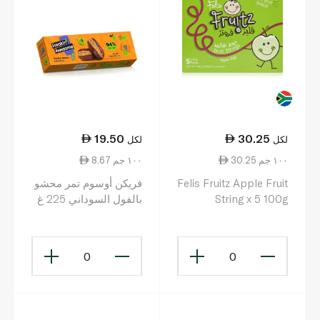
19.50
30.25
لكل
لكل
30.25 ١٠٠ جم
8.67 ١٠٠ جم
Felis Fruitz Apple Fruit
فريكن أوسوم تمر محشو
String x 5 100g
بالفول السوداني 225 غ
0
0