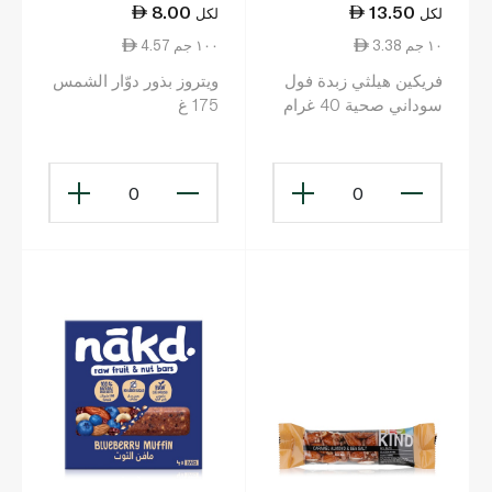
8.00
13.50
لكل
لكل
3.38 ١٠ جم
4.57 ١٠٠ جم
فريكين هيلثي زبدة فول
ويتروز بذور دوّار الشمس
سوداني صحية 40 غرام
175 غ
0
0