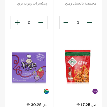
محمصة بالعسل وملح
ومكسرات وتوت بري
البحر 90 غ × 3
400 غ
0
0
30.25
17.25
لكل
لكل