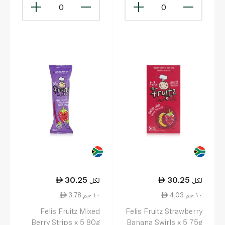
0
0
30.25
30.25
لكل
لكل
4.03 ١٠ جم
3.78 ١٠ جم
Felis Fruitz Mixed
Felis Fruitz Strawberry
Berry Strips x 5 80g
Banana Swirls x 5 75g