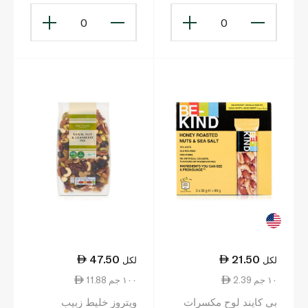
0
0
47.50
21.50
لكل
لكل
2.39 ١٠ جم
11.88 ١٠٠ جم
بي كايند لوح مكسرات
ويتروز خليط زبيب