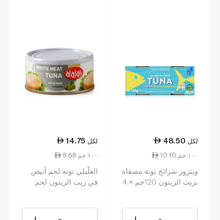
14.75
48.50
لكل
لكل
10.10 ١٠٠ جم
8.68 ١٠٠ جم
ويتروز شرائح تونة مصفاة
العلّيلي تونة لحم أبيض
بزيت الزيتون 120جم × 4
في زيت الزيتون لحم
معلب 170 غ