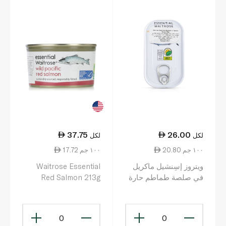
37.75
26.00
لكل
لكل
20.80 ١٠٠ جم
17.72 ١٠٠ جم
ويتروز إسِنشيل ماكريل
Waitrose Essential
في صلصة طماطم حارة
Red Salmon 213g
125غ
0
0