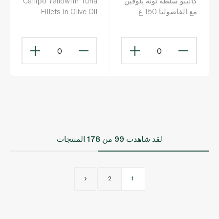
كاليبو سلطة تونة يلوفين
Callipo Yellowfin Tuna
مع الفاصوليا 150 غ
Fillets in Olive Oil
300g
0
0
لقد شاهدت
99
من 178 المنتجات
2
1