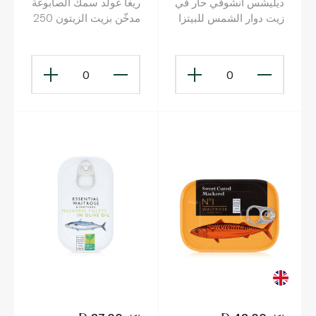
ديليشس أنشوفي حار في
ريغا غولد سمك الصابوغة
زيت دوار الشمس للبيتزا
مدخّن بزيت الزيتون 250
145 غ
غ
0
0