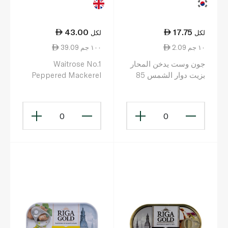
43.00
17.75
لكل
لكل
2.09 ١٠ جم
39.09 ١٠٠ جم
جون وست يدخن المحار
Waitrose No.1
بزيت دوار الشمس 85
Peppered Mackerel
غرام
110g
0
0