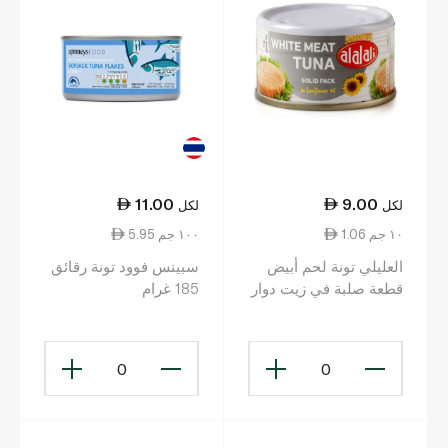
11.00
9.00
لكل
لكل
1.06 ١٠ جم
5.95 ١٠٠ جم
العليلي تونة لحم أبيض
سبينس فوود تونة رقائق
قطعة صلبة في زيت دوار
185 غرام
الشمس 85 غ
0
0