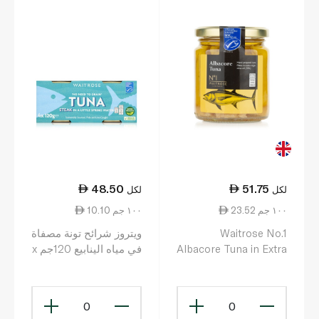
48.50
51.75
لكل
لكل
23.52 ١٠٠ جم
10.10 ١٠٠ جم
Waitrose No.1
ويتروز شرائح تونة مصفاة
Albacore Tuna in Extra
في مياه الينابيع 120جم x
4
Virgin Olive Oil 220g
0
0