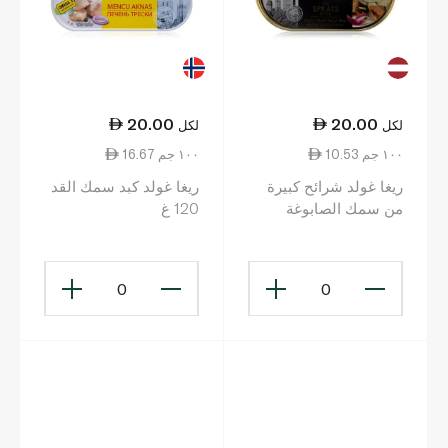
20.00
20.00
لكل
لكل
10.53 ١٠٠ جم
16.67 ١٠٠ جم
ريغا غولد شرائح كبيرة
ريغا غولد كبد سمك القد
من سمك الصابوغة
120 غ
مدخّن بالزيت 190 غ
0
0