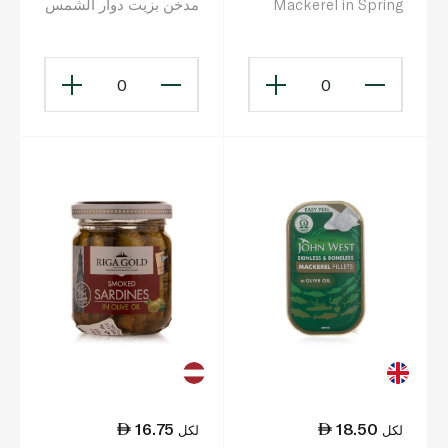
Mackerel in Spring
مدخن بزيت دوار الشمس
Water 125g
85 غرام
0
0
16.75
18.50
لكل
لكل