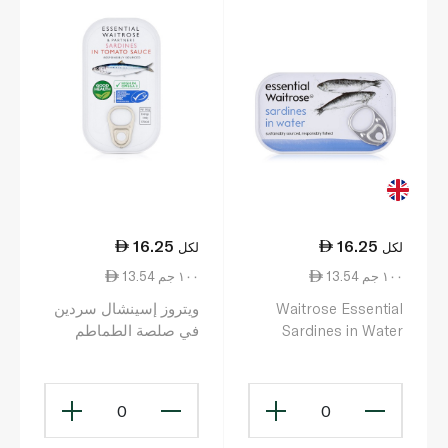
16.25
16.25
لكل
لكل
13.54 ١٠٠ جم
13.54 ١٠٠ جم
Waitrose Essential
ويتروز إسينشال سردين
Sardines in Water
في صلصة الطماطم
120g
120غ
0
0