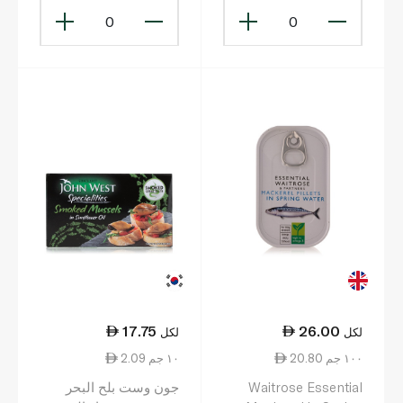
0
0
17.75
26.00
لكل
لكل
20.80 ١٠٠ جم
2.09 ١٠ جم
Waitrose Essential
جون وست بلح البحر