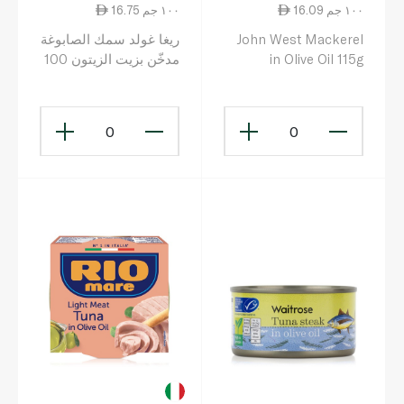
16.09 ١٠٠ جم
16.75 ١٠٠ جم
John West Mackerel
ريغا غولد سمك الصابوغة
in Olive Oil 115g
مدخّن بزيت الزيتون 100
غ
0
0