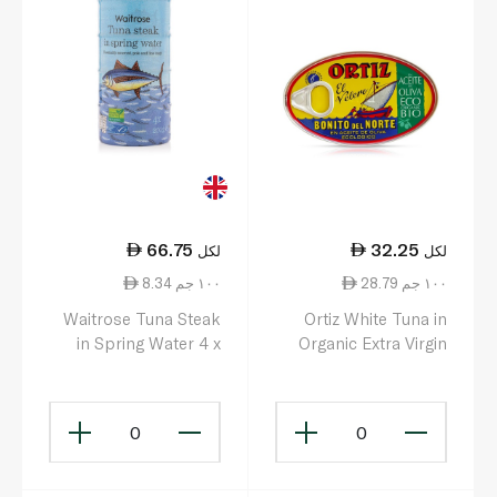
66.75
32.25
لكل
لكل
28.79 ١٠٠ جم
8.34 ١٠٠ جم
Waitrose Tuna Steak
Ortiz White Tuna in
in Spring Water 4 x
Organic Extra Virgin
200g
Olive Oil 112g
0
0