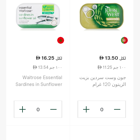
16.25
13.50
لكل
لكل
11.25 ١٠٠ جم
13.54 ١٠٠ جم
جون وست سردين بزيت
Waitrose Essential
الزيتون 120 غرام
Sardines in Sunflower
Oil 120g
0
0