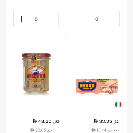
الشمس لحم معلب 170
غ
0
0
48.50
32.25
لكل
لكل
13.44 ١٠٠ جم
22.05 ١٠٠ جم