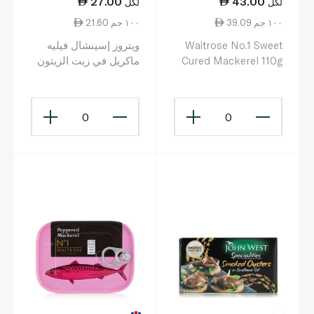
27.00
43.00
لكل
لكل
39.09 ١٠٠ جم
21.60 ١٠٠ جم
Waitrose No.1 Sweet
ويتروز إسينشال فيليه
Cured Mackerel 110g
ماكريل في زيت الزيتون
125غ
0
0