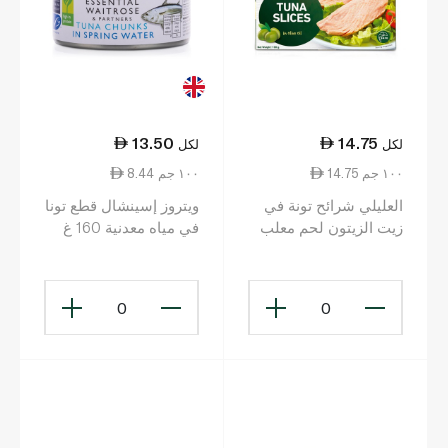
13.50
14.75
لكل
لكل
14.75 ١٠٠ جم
8.44 ١٠٠ جم
العليلي شرائح تونة في
ويتروز إسينشال قطع تونا
زيت الزيتون لحم معلب
في مياه معدنية 160 غ
100 غ
0
0