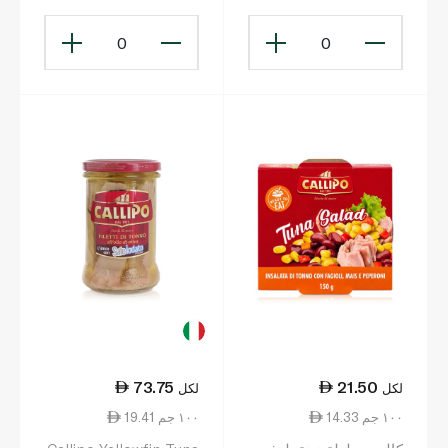
0
0
73.75
21.50
لكل
لكل
14.33 ١٠٠ جم
19.41 ١٠٠ جم