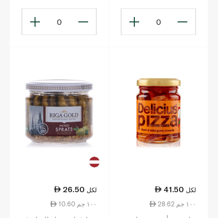
0
0
26.50
41.50
لكل
لكل
28.62 ١٠٠ جم
10.60 ١٠٠ جم