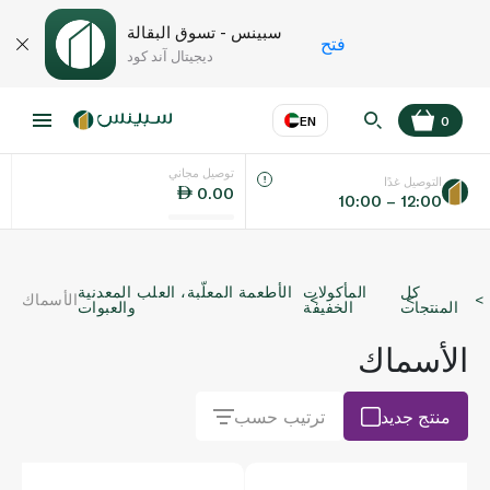
سبينس - تسوق البقالة
فتح
ديجيتال آند كود
EN
0
توصيل مجاني
عر
EN
اللغة
التوصيل غدًا
0.00
10:00 – 12:00
UAE
كل
المأكولات
الأطعمة المعلّبة، العلب المعدنية
الأسماك
KSA
المنتجات
الخفيفة
والعبوات
الأسماك
منتج جديد
ترتيب حسب