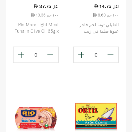
37.75
14.75
لكل
لكل
8.68 ١٠٠ جم
19.36 ١٠٠ جم
العليلي تونة لحم فاخر
Rio Mare Light Meat
عبوة صلبة في زيت
Tuna in Olive Oil 65g x
الزيتون لحم معلب 170 غ
3
0
0