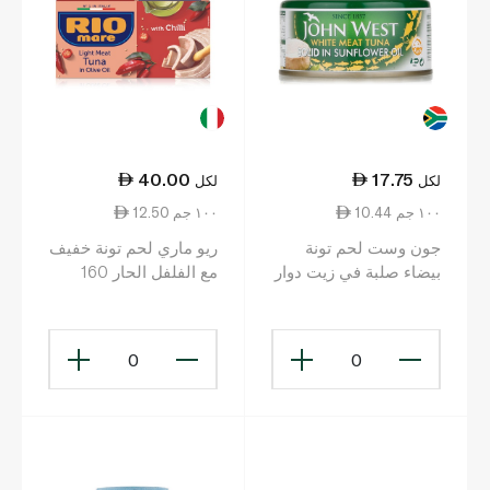
40.00
17.75
لكل
لكل
10.44 ١٠٠ جم
12.50 ١٠٠ جم
جون وست لحم تونة
ريو ماري لحم تونة خفيف
بيضاء صلبة في زيت دوار
مع الفلفل الحار 160
الشمس 170 غرام
غرام
0
0