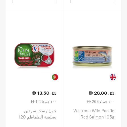
13.50
28.00
لكل
لكل
26.67 ١٠٠ جم
11.25 ١٠٠ جم
Waitrose Wild Pacific
جون وست سردين
Red Salmon 105g
بصلصة الطماطم 120
غرام