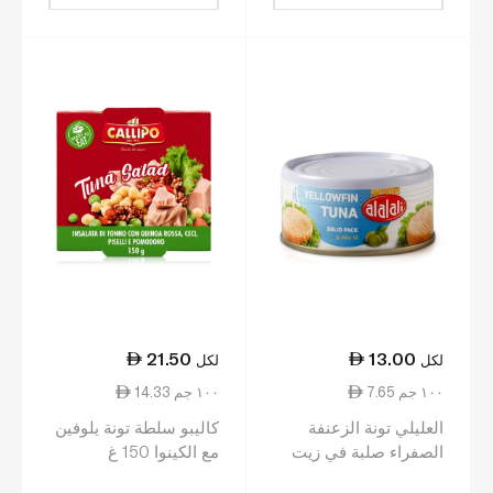
21.50
13.00
لكل
لكل
7.65 ١٠٠ جم
14.33 ١٠٠ جم
العليلي تونة الزعنفة
كاليبو سلطة تونة يلوفين
الصفراء صلبة في زيت
مع الكينوا 150 غ
الزيتون لحم معلب 170 غ