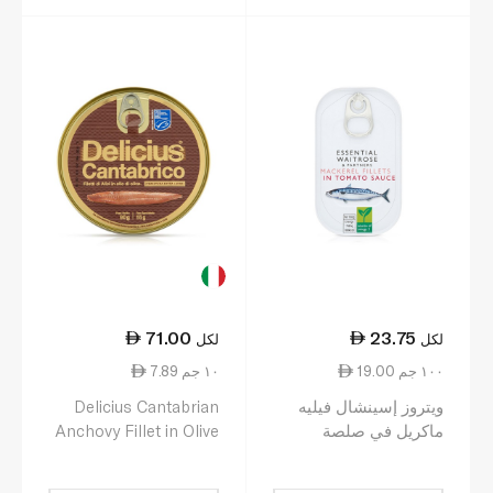
71.00
23.75
لكل
لكل
19.00 ١٠٠ جم
7.89 ١٠ جم
ويتروز إسينشال فيليه
Delicius Cantabrian
ماكريل في صلصة
Anchovy Fillet in Olive
الطماطم 125غ
Oil 90g