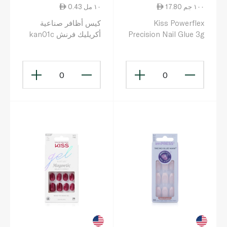
17.80 ١٠٠ جم
0.43 ١٠ مل
Kiss Powerflex
كيس أظافر صناعية
Precision Nail Glue 3g
أكريليك فرنش kan01c
0
0