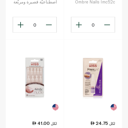
Ombre Nails Imc52c
اصطناعيّة قصيرة ومربّعة
الشكل
0
0
41.00
24.75
لكل
لكل