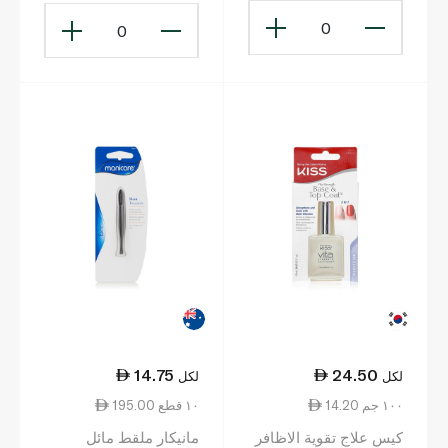
0
0
14.75
24.50
لكل
لكل
14.20 ١٠٠ جم
195.00 ١٠ قطع
كيس علاج تقوية الاظافر
مانيكار ملقط مائل