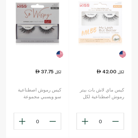
37.75
42.00
لكل
لكل
كيس ماي لاش بات بيتر
كيس رموش اصطناعية
رموش اصطناعية لكل
سو ويسبي مجموعة
يوم مع تكنولوجيا الشريط
تايبرد لاش KSW03C
الدقيق جداً
0
0