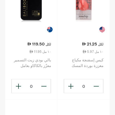
119.50
21.25
لكل
لكل
5.97 ١٠ مل
11.95 ١٠ مل
كيس إسفنجة مكياج
بالي بودي زيت التسمير
معززة بوردة المسك
معزّز بالكاكاو بعامل
حماية SPF15 100 مل
0
0