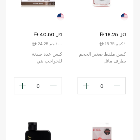
40.50
16.25
لكل
لكل
15.75 ١ كجم
24.25 ١٠٠ جم
كيس ملقط صغير الحجم
كيس عدة صبغة
بطرف مائل
للحواجب بني
0
0