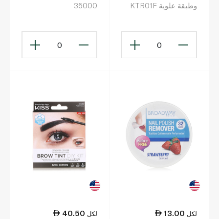
وطبقة علوية KTR01F
35000
0
0
40.50
13.00
لكل
لكل