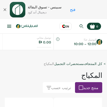
سبينس - تسوق البقالة
فتح
ديجيتال آند كود
EN
0
توصيل مجاني
عر
EN
اللغة
التوصيل غدًا
0.00
10:00 – 12:00
UAE
كل المنتجات
مستحضرات التجميل
المكياج
KSA
المكياج
منتج جديد
ترتيب حسب