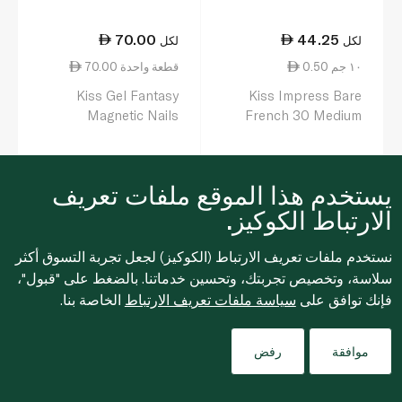
70.00
44.25
لكل
لكل
0.50 ١٠ جم
70.00 قطعة واحدة
Kiss Gel Fantasy
Kiss Impress Bare
Magnetic Nails
French 30 Medium
Fma05c
False Nails
0
0
يستخدم هذا الموقع ملفات تعريف
الارتباط الكوكيز.
نستخدم ملفات تعريف الارتباط (الكوكيز) لجعل تجربة التسوق أكثر
سلاسة، وتخصيص تجربتك، وتحسين خدماتنا. بالضغط على "قبول"،
فإنك توافق على
سياسة ملفات تعريف الارتباط
الخاصة بنا.
Filters
موافقة
رفض