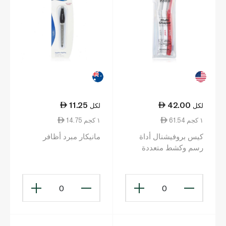
11.25
42.00
لكل
لكل
61.54 ١ كجم
14.75 ١ كجم
كيس بروفيشنال أداة
مانيكار مبرد أظافر
رسم وكشط متعددة
الاستعمالات
0
0