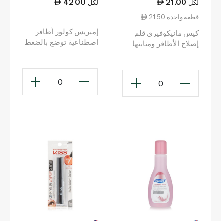
42.00
21.00
لكل
لكل
21.50 قطعة واحدة
إمبريس كولور أظافر
كيس مانيكوفيري قلم
اصطناعية توضع بالضغط
إصلاح الأظافر ومنابتها
ريدي أور نوت
0
0