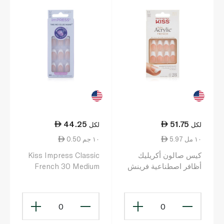
44.25
51.75
لكل
لكل
5.97 ١٠ مل
0.50 ١٠ جم
كيس صالون أكريليك
Kiss Impress Classic
أظافر اصطناعية فرينش
French 30 Medium
متوسطة الطول KSA16
False Nails
0
0