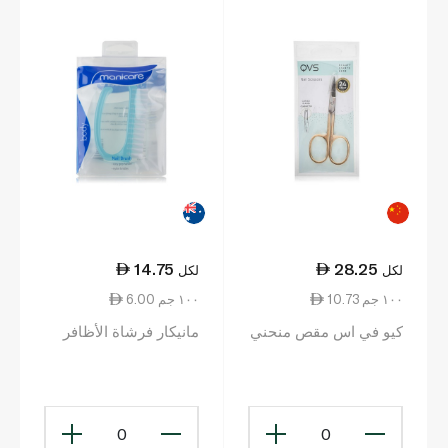
14.75
28.25
لكل
لكل
10.73 ١٠٠ جم
6.00 ١٠٠ جم
كيو في اس مقص منحني
مانيكار فرشاة الأظافر
0
0