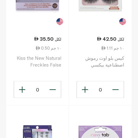
35.50
42.50
لكل
لكل
1.11 ١٠ جم
0.50 ١٠ جم
كيس بلو اوت رموش
Kiss the New Natural
اصطناعية بيكسي
Freckles False
Eyelashes
0
0