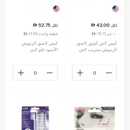
52.75
42.00
لكل
لكل
78.13 ١٠ جم
21.50 قطعة واحدة
كيس لاش كوتور لاصق
كيس لاصق الرموش
الرموش ستريب لاش
الأسود غلو لاينر
بلون شفاف
KLIN01C
0
0