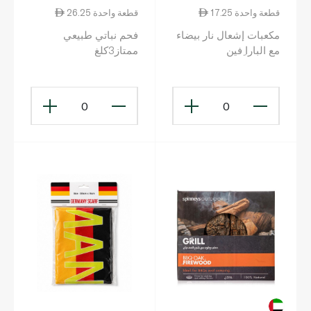
17.25 قطعة واحدة
26.25 قطعة واحدة
مكعبات إشعال نار بيضاء
فحم نباتي طبيعي
مع البارا ِفين
ممتاز3كلغ
0
0