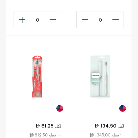
سونيكير سونيك
Toothbrush
الكهربائية ×2
0
0
81.25
134.50
لكل
لكل
1345.00 ١٠ قطع
812.50 ١٠ قطع