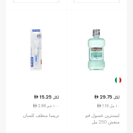
15.25
29.75
لكل
لكل
1.19 ١٠ مل
2.88 ١٠٠ جم
ليسترين غسول فم
تريسا منظف للسان
منعش 250 مل