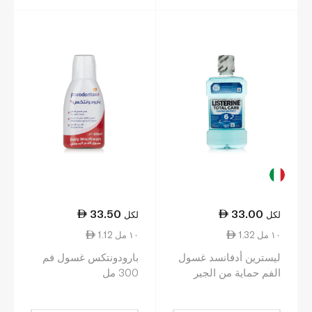
33.50
33.00
لكل
لكل
1.32 ١٠ مل
1.12 ١٠ مل
ليسترين أدفانسد غسول
بارودونتكس غسول فم
الفم حماية من الجير
300 مل
250 مل