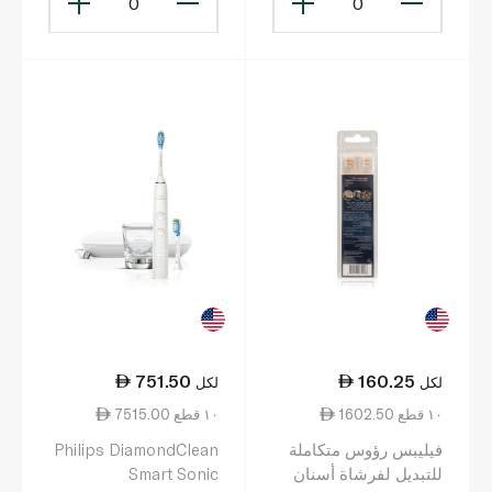
0
0
751.50
160.25
لكل
لكل
1602.50 ١٠ قطع
7515.00 ١٠ قطع
فيليبس رؤوس متكاملة
Philips DiamondClean
للتبديل لفرشاة أسنان
Smart Sonic