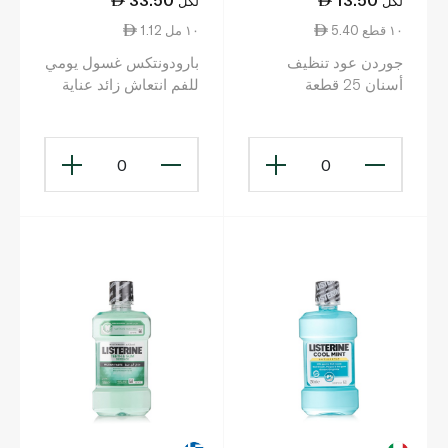
لكل
لكل
5.40 ١٠ قطع
1.12 ١٠ مل
جوردن عود تنظيف
بارودونتكس غسول يومي
أسنان 25 قطعة
للفم انتعاش زائد عناية
فعالة بصحة اللثة 300
مل
0
0