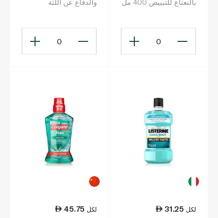
بالنعناع للتبييض 400 مل
والدفاع عن اللثة
والأسنان 500 مل
0
0
45.75
31.25
لكل
لكل