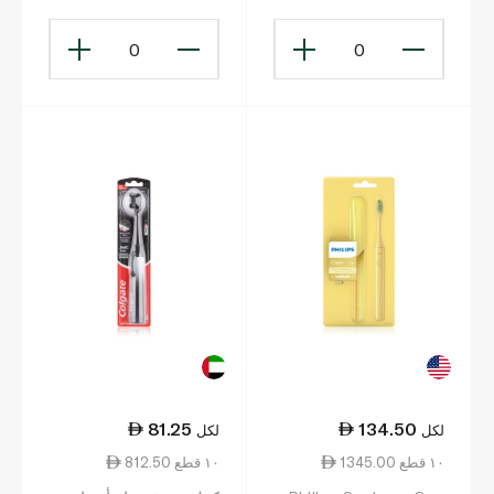
0
0
81.25
134.50
لكل
لكل
1345.00 ١٠ قطع
812.50 ١٠ قطع