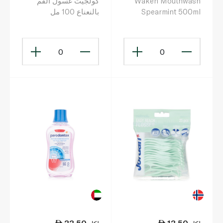
Waken Mouthwash
كولجيت غسول الفم
Spearmint 500ml
بالنعناع 100 مل
0
0
33.50
13.50