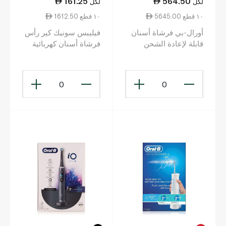
161.25
564.50
لكل
لكل
5645.00 ١٠ قطع
1612.50 ١٠ قطع
أورال-بي فرشاة أسنان
فيليبس سونيك كير رأس
قابلة لإعادة الشحن
فرشاة أسنان كهربائية
باللون الأزرق
بيضاء فاخرة عدد 2
0
0