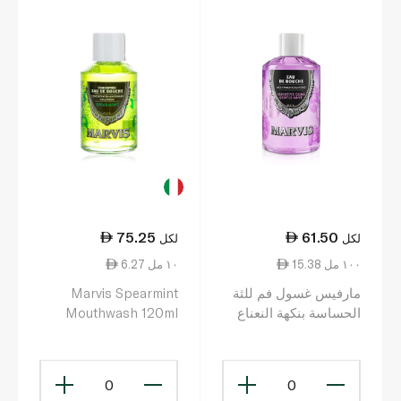
75.25
61.50
لكل
لكل
15.38 ١٠٠ مل
6.27 ١٠ مل
مارفيس غسول فم للثة
Marvis Spearmint
الحساسة بنكهة النعناع
Mouthwash 120ml
اللطيف 400 مل
0
0