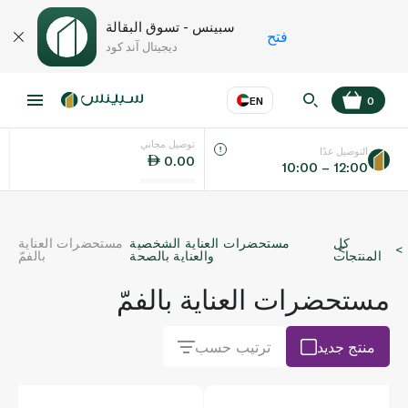
سبينس - تسوق البقالة
فتح
ديجيتال آند كود
EN
0
توصيل مجاني
عر
EN
اللغة
التوصيل غدًا
0.00
10:00 – 12:00
UAE
كل
مستحضرات العناية الشخصية
مستحضرات العناية
KSA
المنتجات
والعناية بالصحة
بالفمّ
مستحضرات العناية بالفمّ
منتج جديد
ترتيب حسب