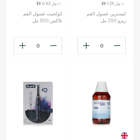
1.25 ١٠ مل
0.92 ١٠ مل
ليسترين غسول الفم
كولجيت غسول الفم
زيرو 250 مل
بلاكس 500 مل
0
0