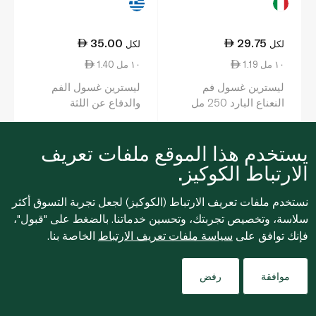
35.00
29.75
لكل
لكل
1.19 ١٠ مل
1.40 ١٠ مل
ليسترين غسول فم
ليسترين غسول الفم
النعناع البارد 250 مل
والدفاع عن اللثة
والأسنان 250 مل
يستخدم هذا الموقع ملفات تعريف
0
0
الارتباط الكوكيز.
نستخدم ملفات تعريف الارتباط (الكوكيز) لجعل تجربة التسوق أكثر
سلاسة، وتخصيص تجربتك، وتحسين خدماتنا. بالضغط على "قبول"،
فإنك توافق على
سياسة ملفات تعريف الارتباط
الخاصة بنا.
Filters
موافقة
رفض