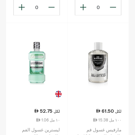
0
0
52.75
61.50
لكل
لكل
15.38 ١٠٠ مل
1.06 ١٠ مل
مارفيس غسول فم
ليسترين غسول الفم