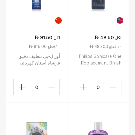
91.50
48.50
لكل
لكل
485.00 ١٠ قطع
915.00 ١٠ قطع
Philips Sonicare One
أورال-بي تنظيف دقيق
Replacement Brush
فرشاة أسنان كهربائية
DB50101
Head 2 Pack Midnight
Blue Bh 1022/04
0
0