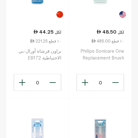
44.25
48.50
لكل
لكل
485.00 ١٠ قطع
221.25 ١٠ قطع
Philips Sonicare One
براون فرشاة أورال-بي
Replacement Brush
الاحتياطية EB172
Head 2 Pack Mint
Light Blue Bh 1022/03
0
0