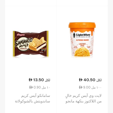
13.50
40.50
لكل
لكل
9.00 ١٠٠ مل
0.90 ١٠ مل
لايت وي آيس كريم خالٍ
سامانكو آيس كريم
من اللاكتوز بنكهة مانجو
ساندويتش بالشوكولاتة
ألفونسو 450مل
150مل