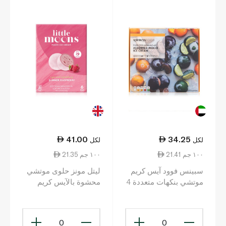
41.00
34.25
لكل
لكل
21.41 ١٠٠ جم
21.35 ١٠٠ جم
سبينس فوود آيس كريم
ليتل مونز حلوى موتشي
موتشي بنكهات متعددة 4
محشوة بالآيس كريم
40غ
بنكهة التوت البري
الصيفي 6 × 32 غ
0
0