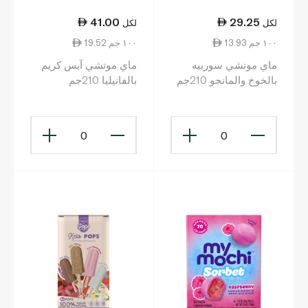
41.00
29.25
لكل
لكل
13.93 ١٠٠ جم
19.52 ١٠٠ جم
ماي موتشي سوربيه
ماي موتشي آيس كريم
بالخوخ والمانجو 210جم
بالفانيليا 210جم
0
0