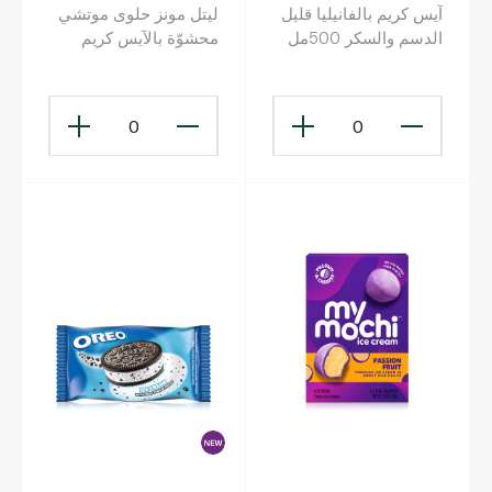
آيس كريم بالفانيليا قليل
ليتل مونز حلوى موتشي
الدسم والسكر 500مل
محشوّة بالآيس كريم
النباتي صرف بنكهتَي
الباشن فروت والمانغو 6
× 32 غ
0
0