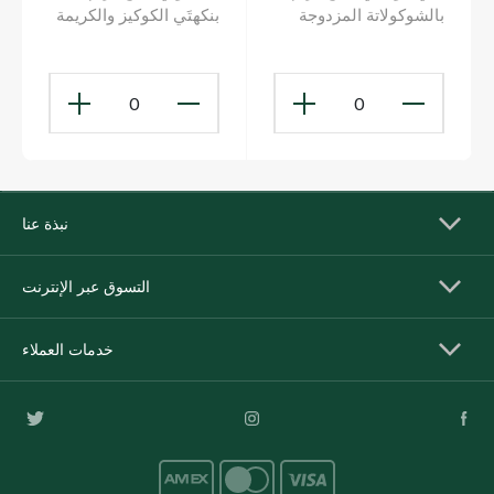
بالشوكولاتة المزدوجة
بنكهتَي الكوكيز والكريمة
210جم
450 مل
0
0
نبذة عنا
التسوق عبر الإنترنت
خدمات العملاء