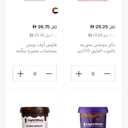
36.75
29.25
لكل
لكل
13.93 ١٠٠ جم
20.42 ١٠٠ مل
ماي موتشي سوربيه
هاوس أوف بوبس
بالتوت العليق 210جم
مصاصات صغيرة مثلّجة
للكيتو 4×45 مل
0
0