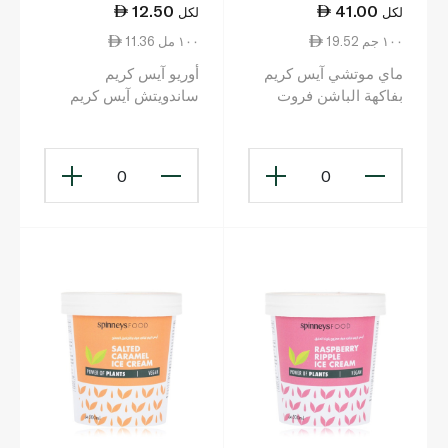
12.50
41.00
لكل
لكل
19.52 ١٠٠ جم
11.36 ١٠٠ مل
ماي موتشي آيس كريم
أوريو آيس كريم
بفاكهة الباشن فروت
ساندويتش آيس كريم
210جم
110مل
0
0