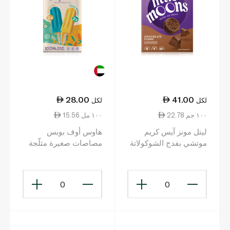
28.00
41.00
لكل
لكل
22.78 ١٠٠ جم
15.56 ١٠٠ مل
ليتل مونز آيس كريم
هاوس أوف بوبس
موتشي بفدج الشوكولاتة
مصاصات صغيرة مثلّجة
180غ
بنكهتَي الليمون المنعش
والمانجو 4×45 مل
0
0