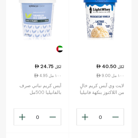
24.75
40.50
لكل
لكل
9.00 ١٠٠ مل
4.95 ١٠٠ مل
لايت وي آيس كريم خالٍ
آيس كريم نباتي صرف
من اللاكتوز بنكهة فانيليا
بالفانيليا 500مل
مدغشقر 450مل
0
0