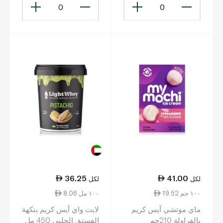
0
0
36.25
41.00
لكل
لكل
19.52 ١٠٠ جم
8.06 ١٠٠ مل
ماي موتشي آيس كريم
لايت واي آيس كريم بنكهة
بالفراولة 210جم
الفستق الحلبي 450 مل