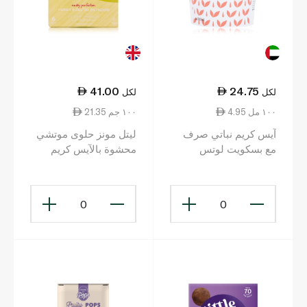
41.00
24.75
لكل
لكل
4.95 ١٠٠ مل
21.35 ١٠٠ جم
آيس كريم نباتي صرف
ليتل مونز حلوى موتشي
مع بسكويت لوتس
محشوة بالآيس كريم
500مل
بنكهة الفستق الحلبي
المشوي مع العسل 192
غ
0
0