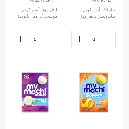
0.90 ١٠ مل
22.78 ١٠٠ جم
سامانكو آيس كريم
ليتل مونز آيس كريم
ساندويتش بالفراولة
موتشي كراميل بالزبدة
150مل
البنية 180غ
0
0