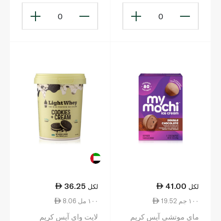
0
0
36.25
41.00
لكل
لكل
19.52 ١٠٠ جم
8.06 ١٠٠ مل
ماي موتشي آيس كريم
لايت واي آيس كريم