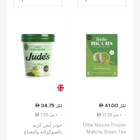
34.75
41.00
لكل
لكل
21.35 ١٠٠ جم
7.55 ١٠٠ مل
Little Moons Frozen
جودز آيس كريم
Matcha Green Tea
بالشوكولاتة والنعناع
Mochi 6s
نباتي 460 مل