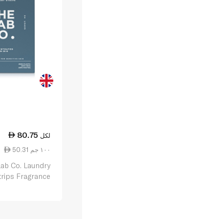
80.75
لكل
50.31 ١٠٠ جم
ab Co. Laundry
trips Fragrance
Free 64pk