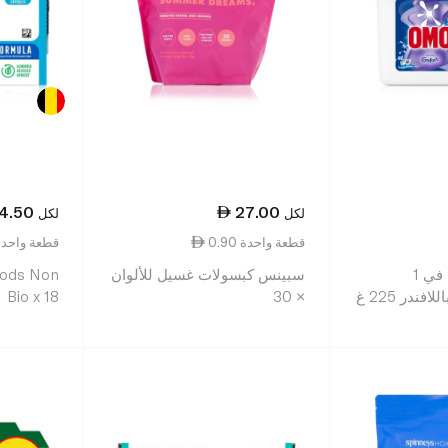
4.50
27.00
لكل
لكل
0.90 قطعة واحدة
3.58 قطعة واحد
أومو كومفورت 3 في 1
سبينس كبسولات غسيل للألوان
Pods Non
ندر 225 غ
× 30
Bio x 18