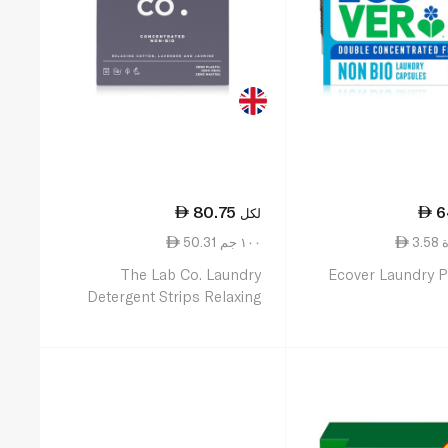
80.75
6
لكل
ة
50.31 ١٠٠ جم
The Lab Co. Laundry
Ecover Laundry 
Detergent Strips Relaxing
64pk