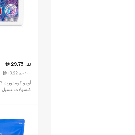
29.75
لكل
13.22 ١٠٠ جم
كبسولات غسيل باللاف