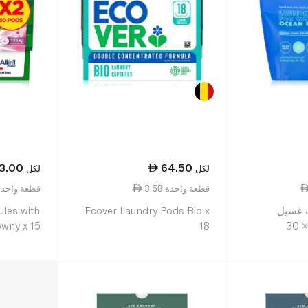
3.00
64.50
لكل
لكل
3.58 قطعة واحدة
2.10 قطعة واحد
 غسيل
Ecover Laundry Pods Bio x
sules with
30
18
wny x 15