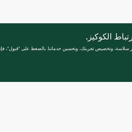
باط الكوكيز.
ثر سلاسة، وتخصيص تجربتك، وتحسين خدماتنا. بالضغط على "قبول"، فإ
خدمات العملاء
التسوق عبر ا