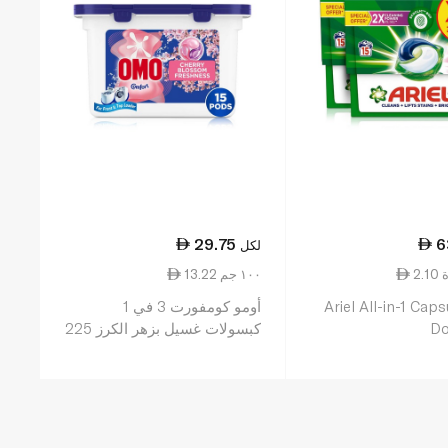
29.75
6
لكل
ة
13.22 ١٠٠ جم
Ariel All-in-1 Cap
أومو كومفورت 3 في 1
Do
كبسولات غسيل بزهر الكرز 225
غ