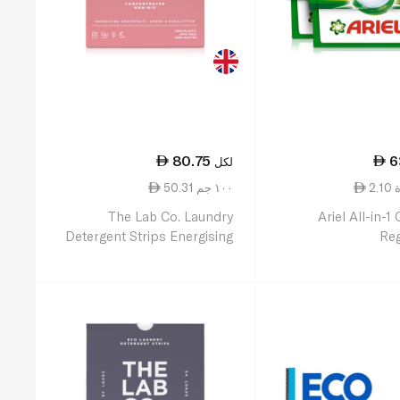
80.75
6
لكل
ة
50.31 ١٠٠ جم
The Lab Co. Laundry
Ariel All-in-1
Detergent Strips Energising
Reg
64pk