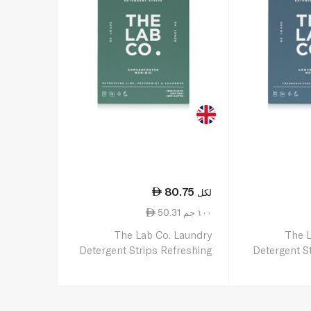
80.75
لكل
50.31 ١٠٠ جم
The Lab Co. Laundry
The L
Detergent Strips Refreshing
Detergent S
64pk