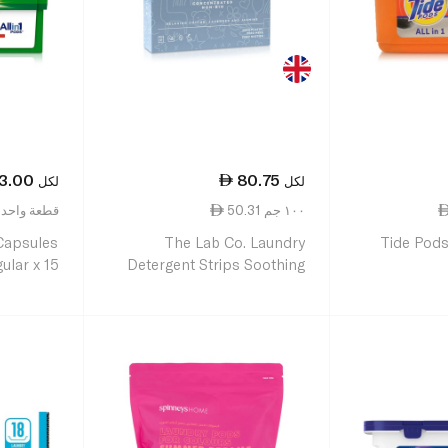
3.00
80.75
لكل
لكل
50.31 ١٠٠ جم
2.10 قطعة واحد
 Capsules
The Lab Co. Laundry
Tide Pods
ular x 15
Detergent Strips Soothing
64pk