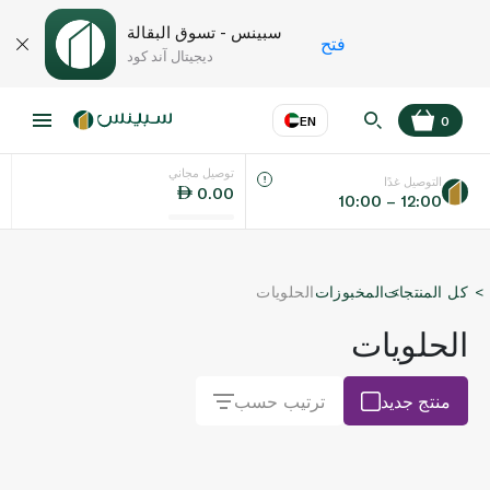
سبينس - تسوق البقالة
فتح
ديجيتال آند كود
EN
0
توصيل مجاني
عر
EN
اللغة
التوصيل غدًا
0.00
10:00 – 12:00
UAE
كل المنتجات
المخبوزات
الحلويات
KSA
الحلويات
منتج جديد
ترتيب حسب