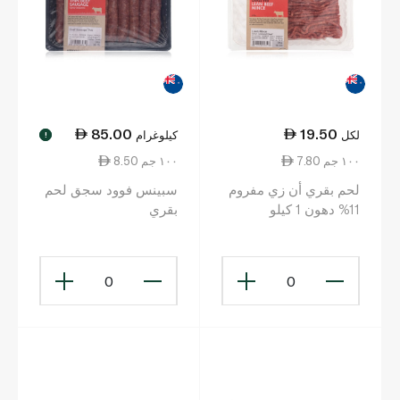
85.00
19.50
لكل
كيلوغرام
!
7.80 ١٠٠ جم
8.50 ١٠٠ جم
لحم بقري أن زي مفروم
سبينس فوود سجق لحم
11% دهون 1 كيلو
بقري
0
0