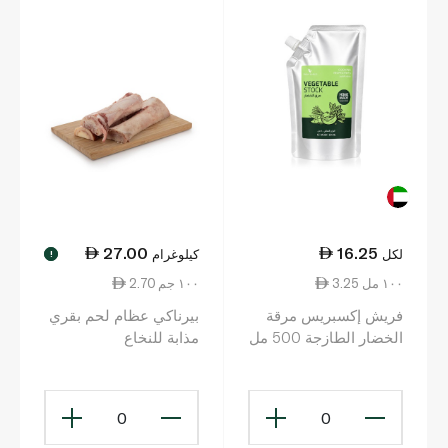
27.00
16.25
لكل
كيلوغرام
!
3.25 ١٠٠ مل
2.70 ١٠٠ جم
فريش إكسبريس مرقة
بيرناكي عظام لحم بقري
الخضار الطازجة 500 مل
مذابة للنخاع
0
0