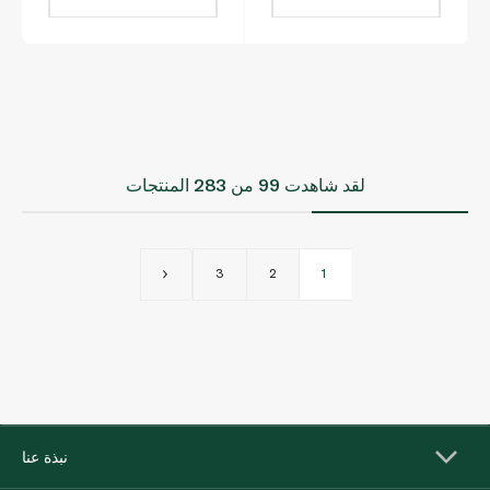
لقد شاهدت
99
من 283 المنتجات
3
2
1
نبذة عنا