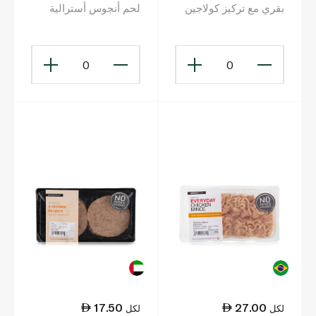
بقري مع تركيز كولاجين
لحم أنجوس أسترالية
390غ
بالكيلوغرام
0
0
17.50
27.00
لكل
لكل