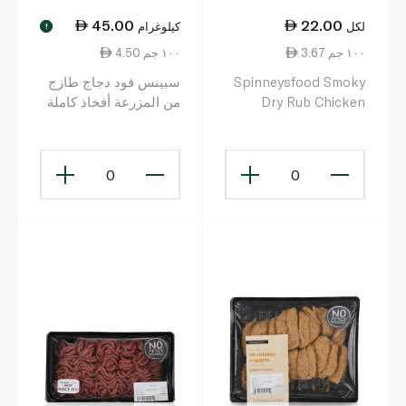
45.00
22.00
لكل
كيلوغرام
!
3.67 ١٠٠ جم
4.50 ١٠٠ جم
Spinneysfood Smoky
سبينس فود دجاج طازج
Dry Rub Chicken
من المزرعة أفخاذ كاملة
Skewers 600g
إسبانيا
0
0