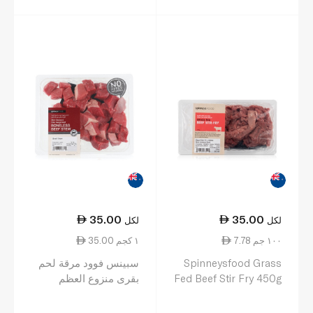
35.00
35.00
لكل
لكل
7.78 ١٠٠ جم
35.00 ١ كجم
Spinneysfood Grass
سبينس فوود مرقة لحم
Fed Beef Stir Fry 450g
بقرى منزوع العظم