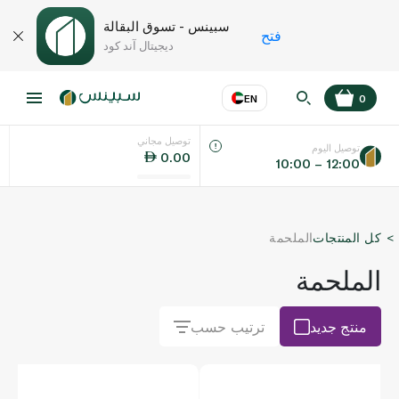
سبينس - تسوق البقالة
فتح
ديجيتال آند كود
EN
0
توصيل مجاني
عر
EN
اللغة
توصيل اليوم
0.00
10:00 – 12:00
UAE
كل المنتجات
الملحمة
KSA
الملحمة
منتج جديد
ترتيب حسب