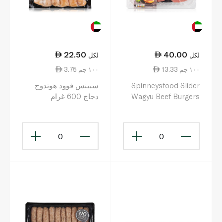
22.50
40.00
لكل
لكل
13.33 ١٠٠ جم
3.75 ١٠٠ جم
Spinneysfood Slider
سبينس فوود هوتدوج
Wagyu Beef Burgers
دجاج 600 غرام
300g
0
0