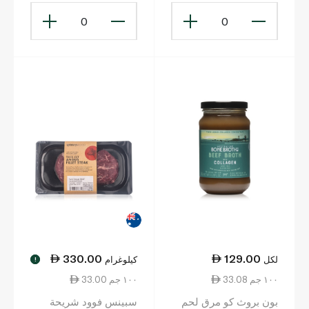
0
0
330.00
129.00
لكل
كيلوغرام
!
33.08 ١٠٠ جم
33.00 ١٠٠ جم
بون بروث كو مرق لحم
سبينس فوود شريحة