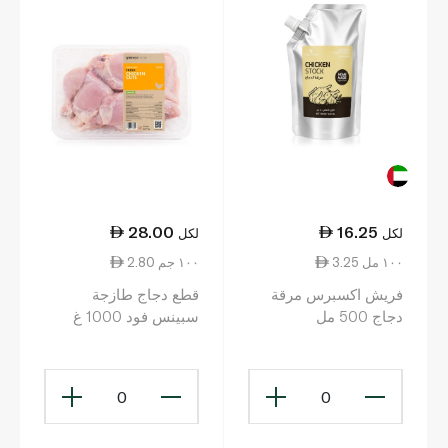
28.00
16.25
لكل
لكل
3.25 ١٠٠ مل
2.80 ١٠٠ جم
فريش اكسبرس مرقة
قطع دجاج طازجة
دجاج 500 مل
سبينس فود 1000 غ
0
0