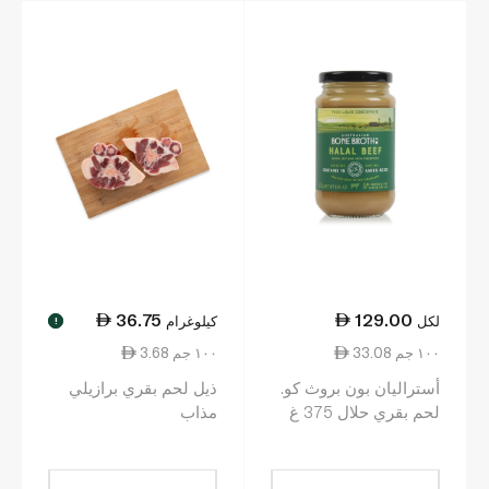
36.75
129.00
لكل
كيلوغرام
!
33.08 ١٠٠ جم
3.68 ١٠٠ جم
أستراليان بون بروث كو.
ذيل لحم بقري برازيلي
لحم بقري حلال 375 غ
مذاب