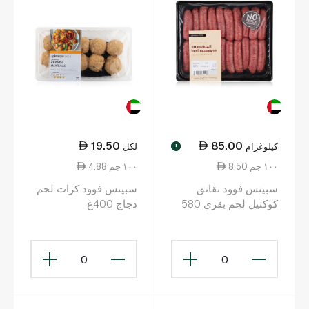
19.50
85.00
كيلوغرام
لكل
!
8.50 ١٠٠ جم
4.88 ١٠٠ جم
سبينس فوود نقانق
سبينس فوود كرات لحم
كوكتيل لحم بقري 580
دجاج 400غ
غرام
0
0