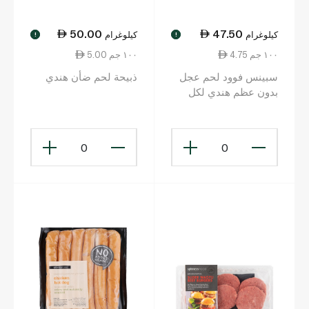
50.00
47.50
كيلوغرام
كيلوغرام
!
!
4.75 ١٠٠ جم
5.00 ١٠٠ جم
سبينس فوود لحم عجل
ذبيحة لحم ضأن هندي
بدون عظم هندي لكل
كيلوغرام
0
0