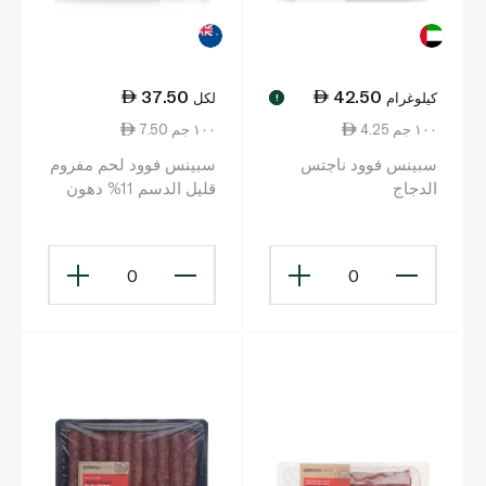
37.50
42.50
كيلوغرام
لكل
!
4.25 ١٠٠ جم
7.50 ١٠٠ جم
سبينس فوود ناجتس
سبينس فوود لحم مفروم
الدجاج
قليل الدسم 11% دهون
500 غرام
0
0