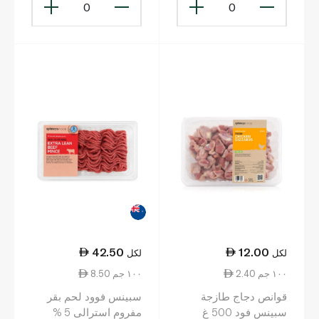
0
0
42.50
12.00
لكل
لكل
2.40 ١٠٠ جم
8.50 ١٠٠ جم
قوانص دجاج طازجة
سبينس فوود لحم بقر
سبينس فود 500 غ
مفروم استرالى 5 %