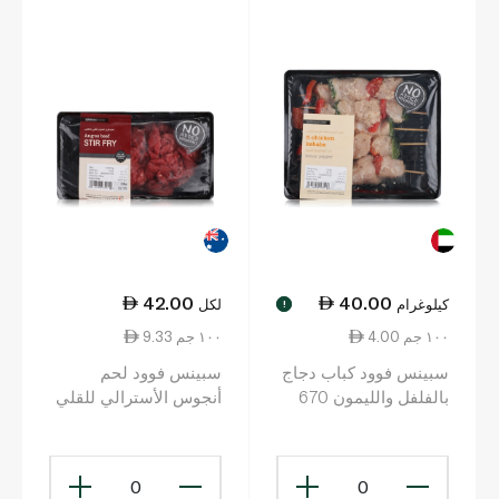
42.00
40.00
كيلوغرام
لكل
!
4.00 ١٠٠ جم
9.33 ١٠٠ جم
سبينس فوود كباب دجاج
سبينس فوود لحم
بالفلفل والليمون 670
أنجوس الأسترالي للقلي
غرام
450 غرام
0
0