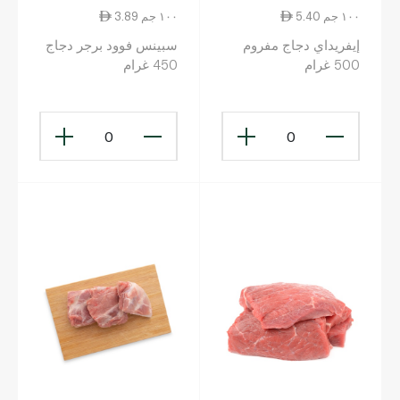
5.40 ١٠٠ جم
3.89 ١٠٠ جم
إيفريداي دجاج مفروم
سبينس فوود برجر دجاج
500 غرام
450 غرام
0
0