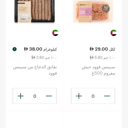
38.00
29.00
لكل
كيلوغرام
!
5.80 ١٠٠ جم
3.80 ١٠٠ جم
سبينس فوود حبش
نقانق الدجاج من سبينس
مفروم 500غ
فوود
0
0