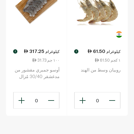
317.25
61.50
كيلوغرام
كيلوغرام
!
!
61.50 ١ كجم
31.73 ١٠٠ جم
روبيان وسط من الهند
أوسو جمبري مقشور من
مدغشقر 30/40 مُزال
التجميد
0
0