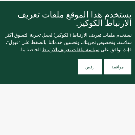
يستخدم هذا الموقع ملفات تعريف
نبذة عنا
الارتباط الكوكيز.
نستخدم ملفات تعريف الارتباط (الكوكيز) لجعل تجربة التسوق أكثر
التسوق عبر الإنترنت
سلاسة، وتخصيص تجربتك، وتحسين خدماتنا. بالضغط على "قبول"،
فإنك توافق على
سياسة ملفات تعريف الارتباط
الخاصة بنا.
خدمات العملاء
Filters
موافقة
رفض
للإبلاغ بشكل مجهول عن أي مخاوف تتعلق بمخالفة القوانين
واللوائح أو الاشتباه في الاحتيال أو الفساد، يرجى إرسال بريد
ethics@spinneys.com
إلكتروني إلى