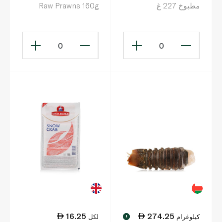
مطبوخ 227 غ
Raw Prawns 160g
0
0
16.25
274.25
كيلوغرام
لكل
!