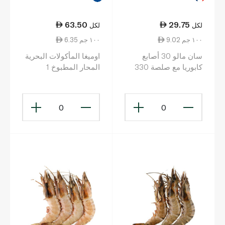
63.50
29.75
لكل
لكل
9.02 ١٠٠ جم
6.35 ١٠٠ جم
سان مالو 30 أصابع
اوميغا المأكولات البحرية
كابوريا مع صلصة 330
المحار المطبوخ 1
غرام
كيلوغرام
0
0