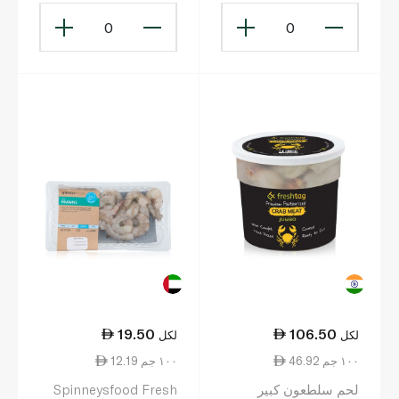
0
0
19.50
106.50
لكل
لكل
46.92 ١٠٠ جم
12.19 ١٠٠ جم
لحم سلطعون كبير
Spinneysfood Fresh