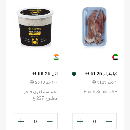
59.25
51.25
كيلوغرام
لكل
!
51.25 ١ كجم
26.10 ١٠٠ جم
Fresh Squid UAE
لحم سلطعون فاخر
مطبوخ 227 غ
0
0