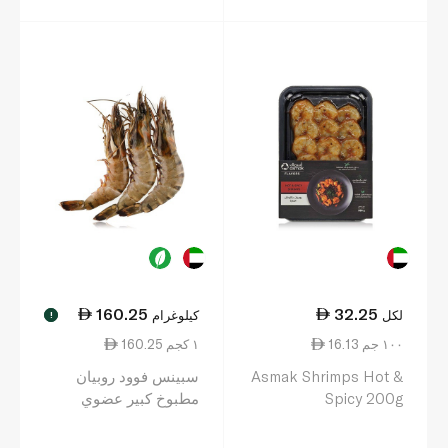
160.25
32.25
لكل
كيلوغرام
!
16.13 ١٠٠ جم
160.25 ١ كجم
Asmak Shrimps Hot &
سبينس فوود روبيان
Spicy 200g
مطبوخ كبير عضوي
ومذوّب (الفيتنام)