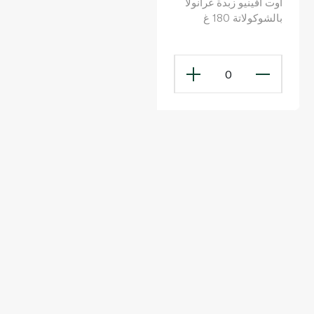
أوت أفينيو زبدة غرانولا
بالشوكولاتة 180 غ
0