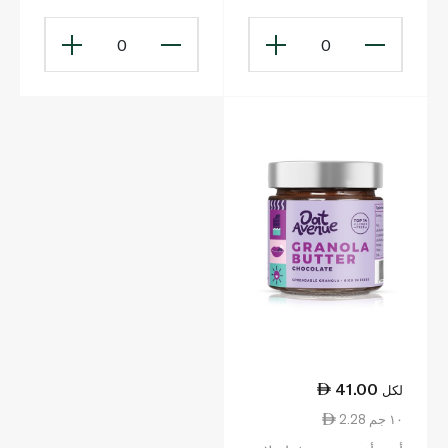
0
0
41.00
لكل
2.28 ١٠ جم