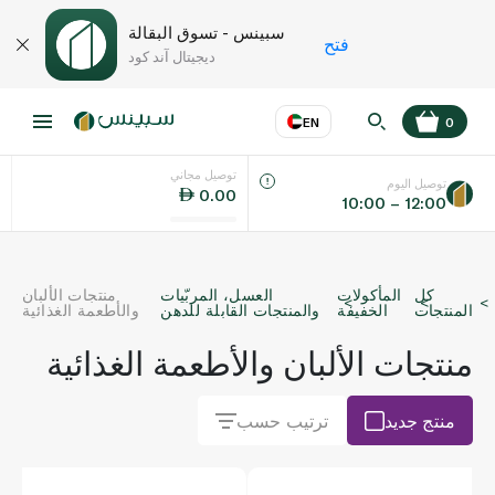
سبينس - تسوق البقالة
فتح
ديجيتال آند كود
EN
0
توصيل مجاني
عر
EN
اللغة
توصيل اليوم
0.00
10:00 – 12:00
UAE
كل
المأكولات
العسل، المربّيات
منتجات الألبان
KSA
المنتجات
الخفيفة
والمنتجات القابلة للدهن
والأطعمة الغذائية
منتجات الألبان والأطعمة الغذائية
منتج جديد
ترتيب حسب