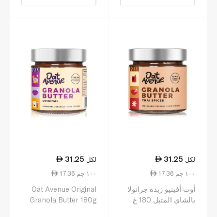
31.25
31.25
لكل
لكل
17.36 ١٠٠ جم
17.36 ١٠٠ جم
أوت أفينيو زبدة جرانولا
Oat Avenue Original
بالشاي المتبل 180 غ
Granola Butter 180g