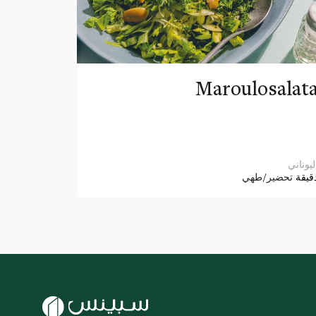
Maroulosalat
ليوناني
قيقة
تحضير/طهي