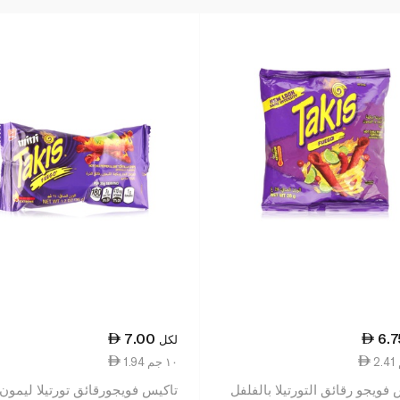
7.00
6.7
لكل
1.94 ١٠ جم
فويجو رقائق التورتيلا بالفلفل
تاكيس فويجورقائق تورتيلا ليمون