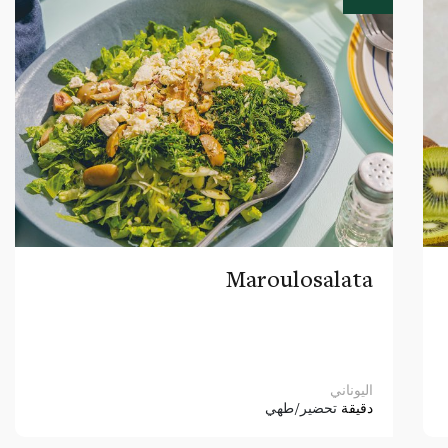
Maroulosalata
اليوناني
دقيقة
تحضير/طهي