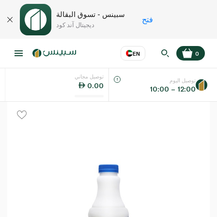
سبينس - تسوق البقالة
فتح
ديجيتال آند كود
EN
0
توصيل مجاني
عر
EN
اللغة
توصيل اليوم
0.00
10:00 – 12:00
UAE
KSA