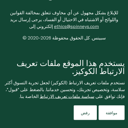
للإبلاغ بشكل مجهول عن أي مخاوف تتعلق بمخالفة القوانين
واللوائح أو الاشتباه في الاحتيال أو الفساد، يرجى إرسال بريد
ethics@spinneys.com
إلكتروني إلى
© 2020-2026 سبينس. كل الحقوق محفوظة
يستخدم هذا الموقع ملفات تعريف
الارتباط الكوكيز.
نستخدم ملفات تعريف الارتباط (الكوكيز) لجعل تجربة التسوق أكثر
سلاسة، وتخصيص تجربتك، وتحسين خدماتنا. بالضغط على "قبول"،
فإنك توافق على
سياسة ملفات تعريف الارتباط
الخاصة بنا.
موافقة
رفض