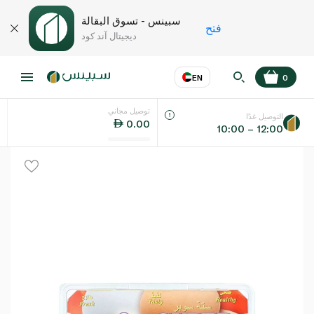
سبينس - تسوق البقالة
فتح
ديجيتال آند كود
EN
0
توصيل مجاني
عر
EN
اللغة
التوصيل غدًا
0.00
10:00 – 12:00
UAE
KSA