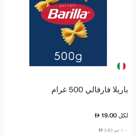
باريلا فارفالي 500 غرام
لكل
19.00
3.80 ١٠٠ جم