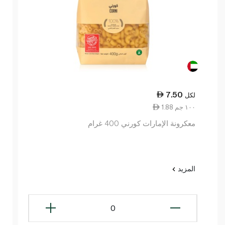
7.50
لكل
1.88 ١٠٠ جم
معكرونة الإمارات كورني 400 غرام
المزيد
0