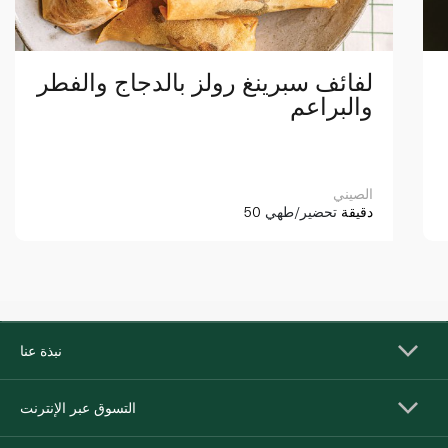
لفائف سبرينغ رولز بالدجاج والفطر
والبراعم
الصيني
50 دقيقة
تحضير/طهي
نبذة عنا
التسوق عبر الإنترنت