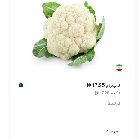
17.25
كيلوغرام
!
17.25 ١ كجم
قرنبيط
المزيد