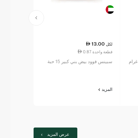
8.00
13.00
لكل
لكل
0.87 قطعة واحدة
1.14 ١٠٠ جم
سبينس فوود بيض بني كبير 15 حبة
سبينس فود خبز 
المزيد
المزيد
عرض المزيد