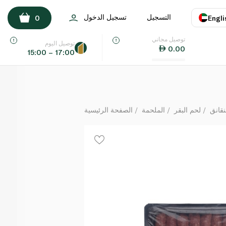
سبينس فوود سجق لحم بقري
التسجيل
تسجيل الدخول
0
Engli
كيلوغرام
توصيل مجاني
اللغة
E
توصيل اليوم
0.00
15:00 – 17:00
UAE
KSA
نقانق
لحم البقر
الملحمة
الصفحة الرئيسية