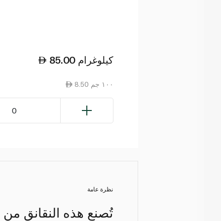
كيلوغرام
85.00
8.50 ١٠٠ جم
0
نظرة عامة
تُصنع هذه النقانق من ل