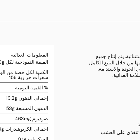
المعلومات الغذائية
ائية. يتم إنتاج جميع
القيمة النموذجية لكل 100g
 من خلال التتبع الكامل
ي الجودة والاستدامة.
الكمية لكل حصة من الو
امة الغذائية.
سعرات حرارية 156
% القيمة اليومية
إجمالي الدهون 13.2g
الدهون المشبعة 53g
صوديوم 463mg
ة
اجمالي الكربوهيدرات 1.8g
ي تتغذى على العشب
السكريات 0.1g