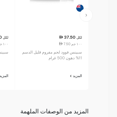
0
37.50
لكل
لكل
7.50 ١٠٠ جم
1.00 ١٠٠ جم
سبينس فوود لحم مفروم قليل الدسم
سبينس 
11% دهون 500 غرام
المزيد
المزي
المزيد من الوصفات الملهمة