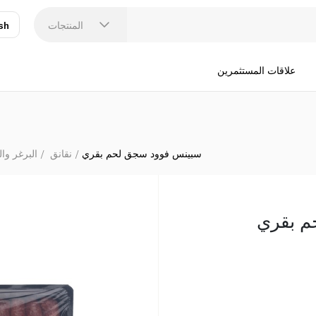
المنتجات
sh
عر
N
علاقات المستثمرين
سبينس فوود سجق لحم بقري
نقانق
البرغر وال
م بقري