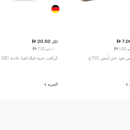
20.50
7.0
لكل
7.32 ١٠٠ جم
فود خبز أبيض 700غ
كرافت جبنة فيلادلفيا عادية 280 غرام
د
المزيد