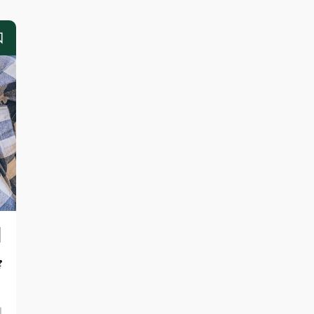
ا
ب
أ
ا