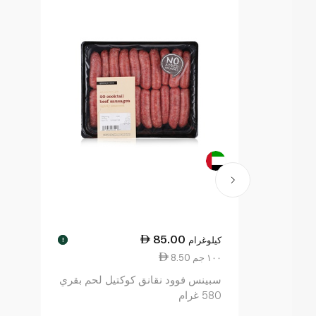
85.00
كيلوغرام
!
8.50 ١٠٠ جم
سبينس فوود نقانق كوكتيل لحم بقري
580 غرام