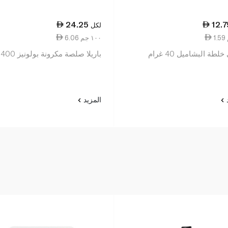
24.25
12.7
لكل
6.06 ١٠٠ جم
طة البشاميل 40 غرام
باريلا صلصة مكرونة بولونيز 400 غرام
د
المزيد