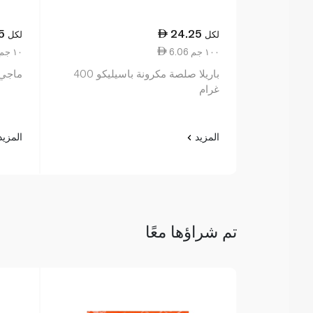
5
24.25
لكل
لكل
6.06 ١٠٠ جم
1.59 ١٠ جم
باريلا صلصة مكرونة باسيليكو 400
ماجي خل
غرام
المزيد
المزي
تم شراؤها معًا