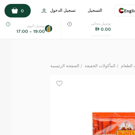
بونيتا عجينة بيتزا 19 سم 4 قطع 340 غرام
التسجيل
تسجيل الدخول
0
Engli
لكل
توصيل مجاني
اللغة
E
توصيل اليوم
0.00
17:00 – 19:00
UAE
KSA
الطعام
المأكولات الخفيفة
الصفحة الرئيسية