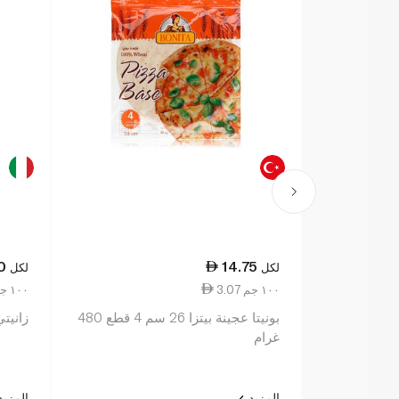
0
14.75
لكل
لكل
3.07 ١٠٠ جم
20.50 ١٠٠ جم
بونيتا عجينة بيتزا 26 سم 4 قطع 480
زانيتي
غرام
المزيد
المزي