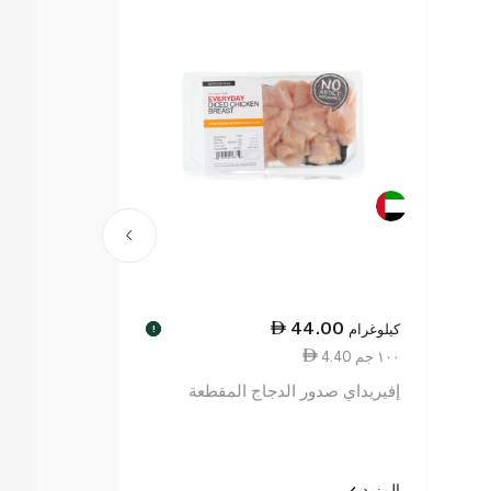
44.00
كيلوغرام
!
4.40 ١٠٠ جم
إفيريداي صدور الدجاج المقطعة
المزيد