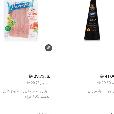
29.75
41.0
لكل
29.75 ١٠٠ جم
 جبنة البارميزان
سيتيرو لحم خنزير مطبوخ قليل
الدسم 100 غرام
د
المزيد