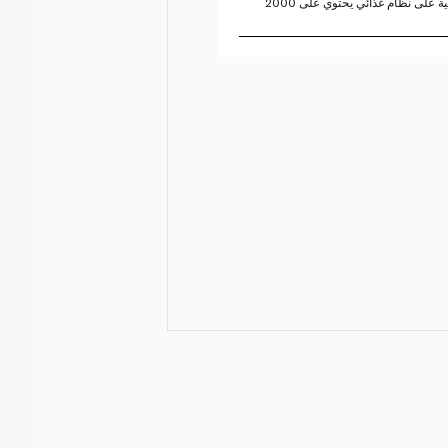
تستند النسبة المئوية للقيم اليومية على نظام غذائي يحتوي على 2000