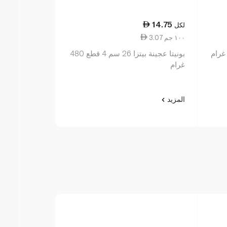
24.25
14.75
لكل
لكل
3.07 ١٠٠ جم
6.06 ١٠٠ جم
بونيتا عجينة بيتزا 26 سم 4 قطع 480
باريلا صلصة مكرونة 
غرام
المزيد
المزيد