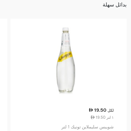
بدائل سهلة
19.50
لكل
19.50 ١ لتر
شويبس سليملاين تونيك 1 لتر