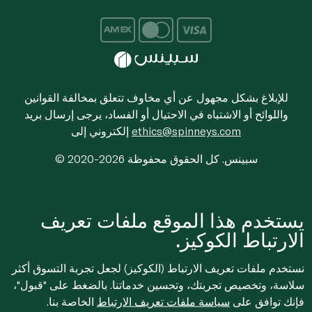
للإبلاغ بشكل مجهول عن أي مخاوف تتعلق بمخالفة القوانين
واللوائح أو الاشتباه في الاحتيال أو الفساد، يرجى إرسال بريد
ethics@spinneys.com
إلكتروني إلى
© 2020-2026 سبينس. كل الحقوق محفوظة
يستخدم هذا الموقع ملفات تعريف
الارتباط الكوكيز.
نستخدم ملفات تعريف الارتباط (الكوكيز) لجعل تجربة التسوق أكثر
سلاسة، وتخصيص تجربتك، وتحسين خدماتنا. بالضغط على "قبول"،
فإنك توافق على
سياسة ملفات تعريف الارتباط
الخاصة بنا.