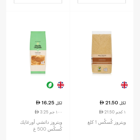
16.25
21.50
لكل
لكل
21.50 ١ كجم
3.25 ١٠٠ جم
ويتروز كُسكُس 1 كلغ
ويتروز داتشي أورغانِك
كُسكُس 500 غ