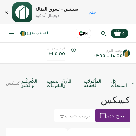
سبينس - تسوق البقالة
فتح
ديجيتال آند كود
EN
0
توصيل مجاني
عر
EN
اللغة
توصيل اليوم
0.00
12:00 – 14:00
UAE
كل
المأكولات
الأرزّ، الحبوب
الكُسكُس
كسكس
KSA
المنتجات
الخفيفة
والبقوليات
والكينوا
كسكس
منتج جديد
ترتيب حسب