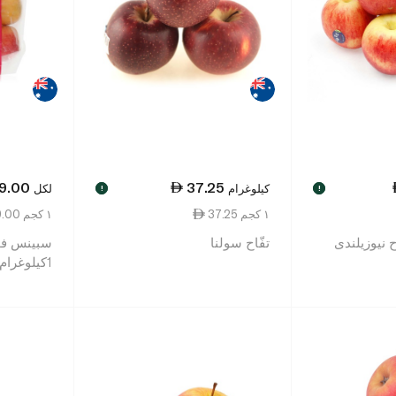
9.00
37.25
كيلوغرام
لكل
!
!
37.25 ١ كجم
19.00 ١ كجم
 نيوزيلندى
تفّاح سولنا
سبينس فوو
1كيلوغرام