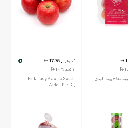
17.75
1
كيلوغرام
!
17.75 ١ كجم
د تفاح بينك ليدى
Pink Lady Apples South
Africa Per Kg