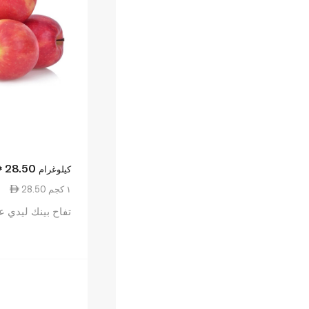
28.50
كيلوغرام
28.50 ١ كجم
تفاح بينك ليدي ع