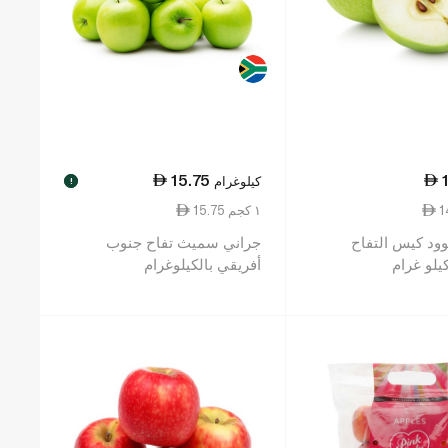
15.75
كيلوغرام
!
15.75 ١ كجم
ود كيس التفاح
جراني سميث تفاح جنوب
أفريقي بالكيلوغرام