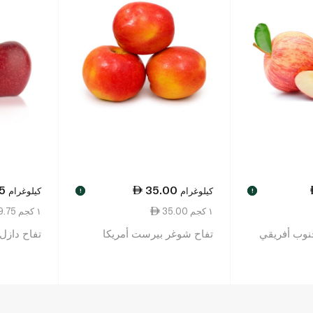
5
35.00
كيلوغرام
كيلوغرام
!
!
35.00 ١ كجم
29.75 ١ كجم
جنوب أفريقي
تفاح شوغر بيرست أمريكا
تفاح دازل