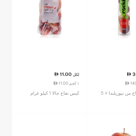
11.00
3
لكل
11.00 ١ كجم
 من نيوزيلندا × 5
كيس تفاح جالا 1 كيلو غرام