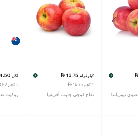
4.50
15.75
كيلوغرام
لكل
!
!
15.75 ١ كجم
140.82 ١ كجم
ضوي نيوزيلندا
تفاح فوجي جنوب أفريقيا
روكيت تفاح