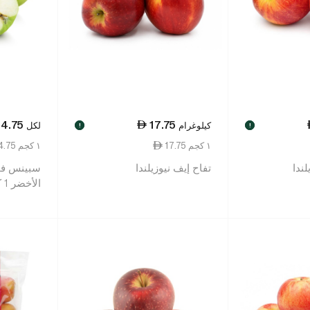
14.75
17.75
كيلوغرام
لكل
!
!
17.75 ١ كجم
14.75 ١ كجم
ندا
تفاح إيف نيوزيلندا
سبينس فو
الأخضر 1 كيلو غرام