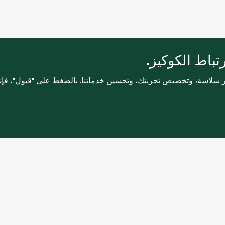
باط الكوكيز.
ثر سلاسة، وتخصيص تجربتك، وتحسين خدماتنا. بالضغط على "قبول"، فإ
خدمات العملاء
التسوق عبر ا