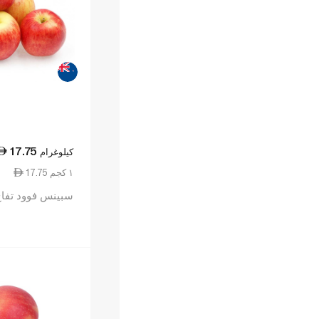
17.75
كيلوغرام
17.75 ١ كجم
سبينس فوود تفاح