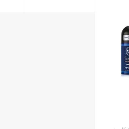
ن 76 غ