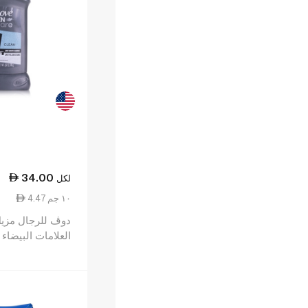
34.00
لكل
4.47 ١٠ جم
دوڤ للرجال مزي
العلامات البيضاء 
72 ساعة من الحماية 76 غ