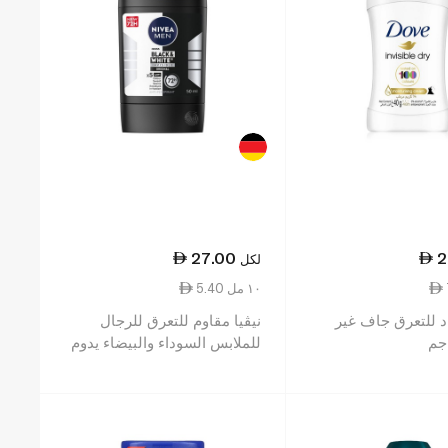
27.00
2
لكل
5.40 ١٠ مل
 للتعرق جاف غير
نيڤيا مقاوم للتعرق للرجال
للملابس السوداء والبيضاء يدوم
حتّى 48 ساعة 50 مل