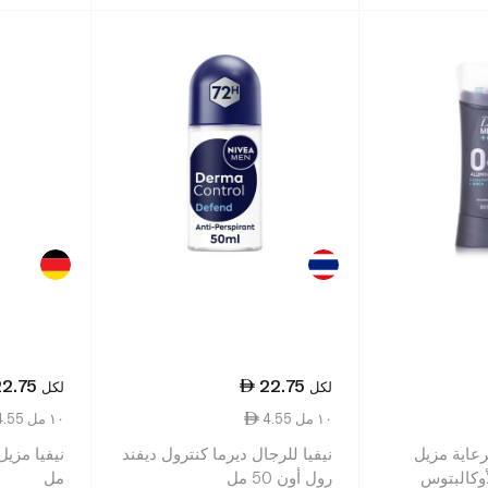
22.75
22.75
لكل
لكل
4.55 ١٠ مل
4.55 ١٠ مل
عاية مزيل
نيفيا للرجال ديرما كنترول ديفند
أوكالبتوس
رول أون 50 مل
مل