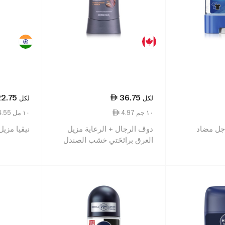
22.75
36.75
لكل
لكل
4.97 ١٠ جم
4.55 ١٠ مل
جل مضاد
دوڤ الرجال + الرعاية مزيل
نيڤيا مزيل ا
العرق برائحَتي خشب الصندل
والعنبر 76 غ