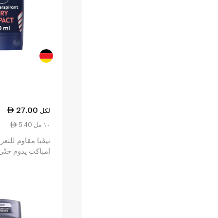
27.00
لكل
5.40 ١٠ مل
نيڤيا مقاوم للتع
مل