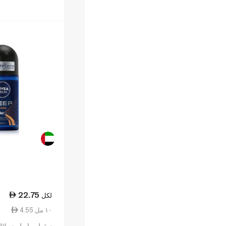
وخشب شجرة القضبا
22.75
لكل
4.55 ١٠ مل