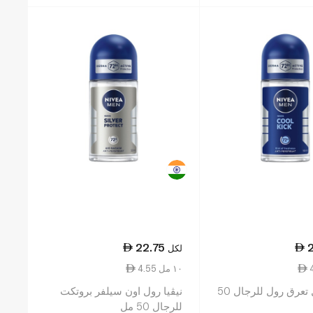
22.75
لكل
4.55 ١٠ مل
نيفيا مزيل تعرق رول للرجال 50
نيڤيا رول اون سيلفر بروتكت
للرجال 50 مل