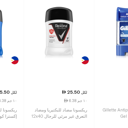
5.50
25.50
لكل
لكل
6.38 ١٠ جم
6.38 ١٠ جم
Gillette Anti
ريكسونا مضاد للبكتيريا ومضاد
ريكسونا ل
Gel
التعرق غير مرئي للرجال 12x40
إكسترا كول ر
جم