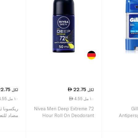
22.75
22.75
لكل
لكل
4.55 ١٠ مل
4.55 ١٠ مل
Gil
Nivea Men Deep Extreme 72
ريكسونا ث
Antipers
Hour Roll On Deodorant
مضاد للتعر
50ml
الأزرق للرجال