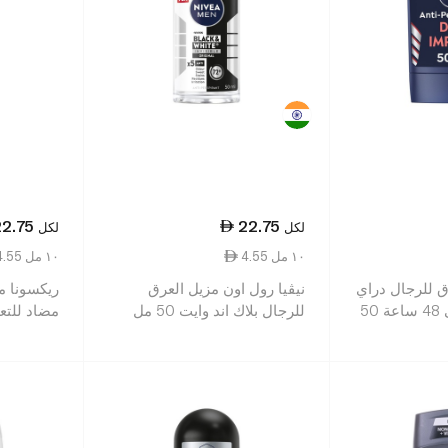
22.75
22.75
لكل
لكل
4.55 ١٠ مل
4.55 ١٠ مل
رق للرجال دراي
نيڤيا رول اون مزيل العرق
ريكسونا ما
إمباكت يدوم حتّى 48 ساعة 50
للرجال بلاك اند وايت 50 مل
مل