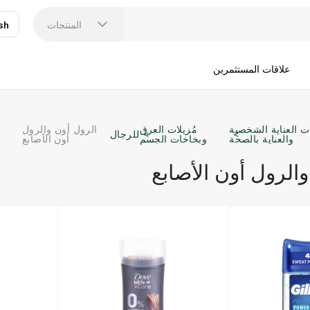
المنتجات
sh
عر
N
علاقات المستثمرين
العناية الشخصية
مُزيلات العرق
الرول أون والرول
للرجال
والعناية بالصحة
وبخاخات الجسم
أون الأصابع
الرول أون الأصابع