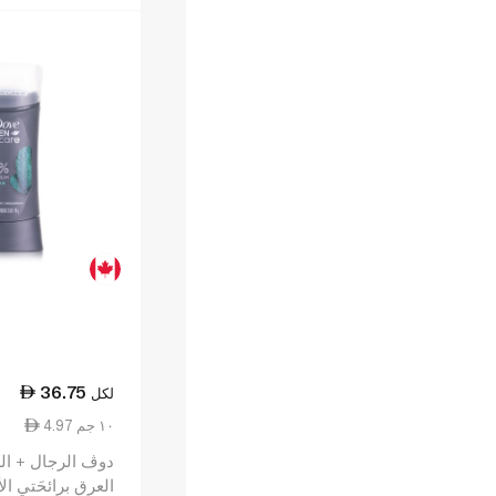
36.75
لكل
4.97 ١٠ جم
دوڤ الرجال + الر
العرق برائحَتي ال