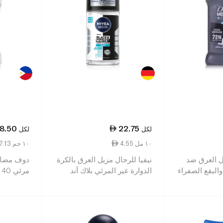
8.50
22.75
لكل
لكل
4.55 ١٠ مل
7.13 ١٠ جم
ل العرق ضد
نيفيا للرجال مزيل العرق بالكرة
دوف مضاد
والبقع الصفراء
الدوارة غير المرئي بلاك آند
مرئي 40 جم
وايت 50 مل