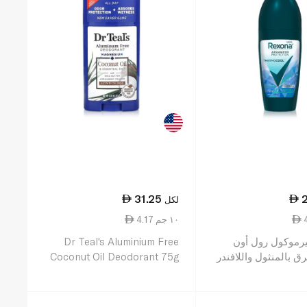
31.25
لكل
4.17 ١٠ جم
يرموكول رول أون
Dr Teal's Aluminium Free
ق بالمنثول واللافندر
Coconut Oil Deodorant 75g
 50 مل