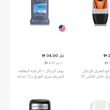
34.00
لكل
4.47 ١٠ جم
نع التعرق للرجال
دوڤ الرجال + الرعاية النظافة
مضاد للتعرق عالي التأثير 50
المريحة مزيل العرق بـ72 ساعة
من الحماية 76 غ