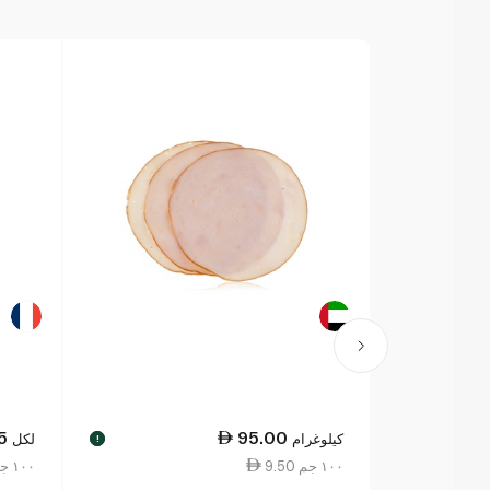
5
95.00
كيلوغرام
لكل
!
9.50 ١٠٠ جم
8.63 ١٠٠ جم