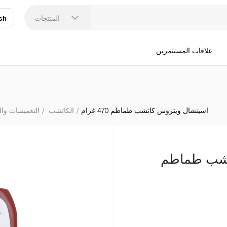
المنتجات
sh
عر
N
علاقات المستثمرين
اسينشال ويتروس كاتشب طماطم 470 غرام
الكاتشب
التغميسات وا
تشب طماطم