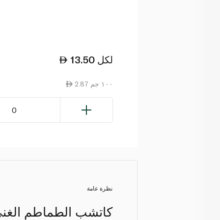
لكل
13.50
2.87 ١٠٠ جم
0
نظرة عامة
كاتشب الطماطم الغني و