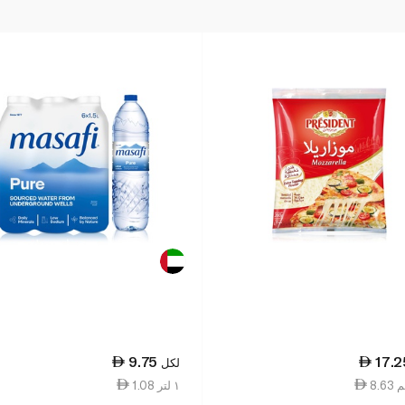
9.75
17.2
لكل
1.08 ١ لتر