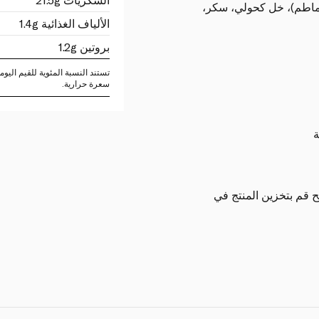
ء، مركز طماطم)، خل كحولي، سكر،
الألياف الغذائية 1.4g
بروتين 1.2g
سعرة حرارية.
ة
ح قم بتخزين المنتج في