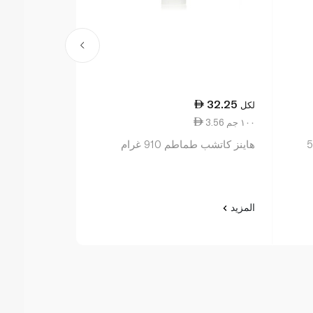
23.25
32.25
لكل
لكل
3.56 ١٠٠ جم
5.81 ١٠٠ جم
عضوي 580
هاينز كاتشب طماطم 910 غرام
وملح أقل
المزيد
المزيد