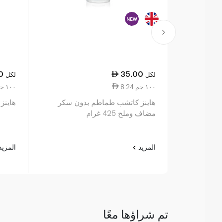
0
35.00
لكل
لكل
8.24 ١٠٠ جم
3.79 ١٠٠ جم
هاينز كاتشب طماطم بدون سكر
هاينز ك
مضاف وملح 425 غرام
المزيد
المزي
تم شراؤها معًا