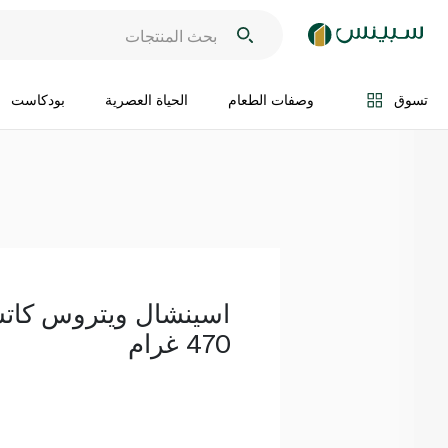
اضف الى السلة
تسوق
وصفات الطعام
الحياة العصرية
بودكاست
اسينشال ويتروس كا
470 غرام