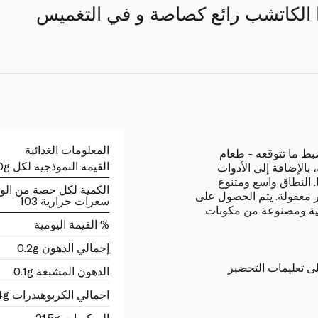
 الكاتشب رائع كصاصة و في التغميس
المعلومات الغذائية
ط ما تتوقعه - طعام
القيمة النموذجية لكل 100g
 بالإضافة إلى الأدوات
ا. النطاق واسع ومتنوع
الكمية لكل حصة من الو
ر معقولة. يتم الحصول على
سعرات حرارية 103
ة ومصنوعة من مكونات
% القيمة اليومية
إجمالي الدهون 0.2g
ى تعليمات التحضير
الدهون المشبعة 0.1g
اجمالي الكربوهيدرات 23.4g
السكريات 21.5g