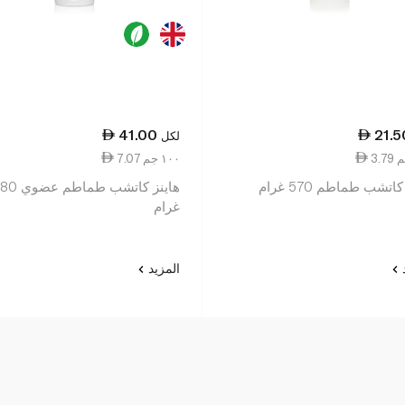
41.00
21.5
لكل
7.07 ١٠٠ جم
اتشب طماطم 570 غرام
هاينز كاتشب طماطم 
غرام
د
المزيد