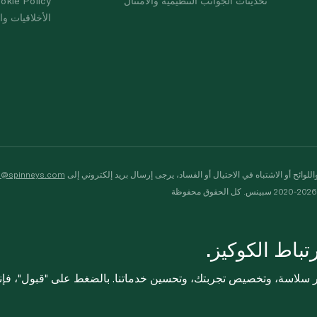
تحديثات الجوانب التنظيمية والامتثال
okie Policy
الأخلاقيات وال
لوائح أو الاشتباه في الاحتيال أو الفساد، يرجى إرسال بريد إلكتروني إلى
s@spinneys.com
ظة
باط الكوكيز.
ثر سلاسة، وتخصيص تجربتك، وتحسين خدماتنا. بالضغط على "قبول"، فإ