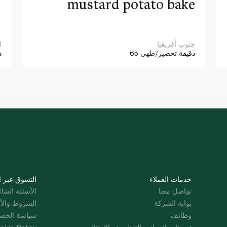
d
mustard potato bake
g
جنوب أفريقيا
ا
65 دقيقة
تحضير/طهي
5
خدمات العملاء
التسوق عبر ا
تواصل معنا
الأسئلة الشائ
بوابة الشركة
الشروط والأ
وظائف
سياسة الخص