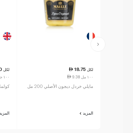
0
18.75
لكل
لكل
9.38 ١٠٠ مل
13.00 ١٠٠ جم
مايلي خردل ديجون الأصلي 200 مل
كولمانز
المزيد
المزي