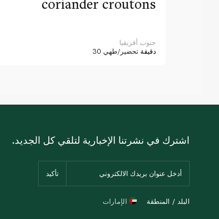
coriander croutons
جنوب أفريقيا
30 دقيقة
تحضير/طهي
اشترك في نشرتنا الإخبارية لتلقي كل الجديد.
البلد / المنطقة
الإمارات