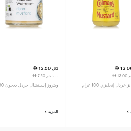
13.50
13.0
لكل
7.50 ١٠٠ جم
 خردل إنجليزي 100 غرام
ويتروز إسينشال خردل ديجون 180 غ
د
المزيد