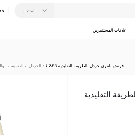
المنتجات
sh
عر
N
علاقات المستثمرين
فرنش بانتري خردل بالطريقة التقليدية 365 غ
الخردل
التغميسات وا
ريقة التقليدية