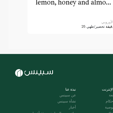
lemon, honey and almon
dressin
لأوروبي
2 دقيقة
تحضير/طهي
لإنترنت
نبذة عنا
عة
عن سبينس
حكام
نشأة سبينس
وصية
أخبار