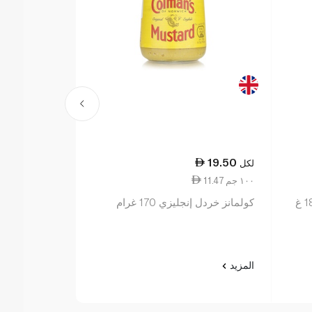
27.00
19.50
لكل
لكل
11.47 ١٠٠ جم
18.00 ١٠٠ جم
كولمانز خردل إنجليزي 170 غرام
غرام
المزيد
المزيد