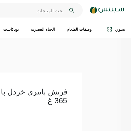
اضف الى السلة
تسوق
وصفات الطعام
الحياة العصرية
بودكاست
فرنش بانتري خردل بالط
365 غ