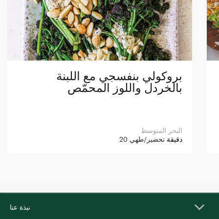
بروكولي بنفسجي مع اللبنة
بالخردل واللوز المحمّص
البحر المتوسط
20 دقيقة
تحضير/طهي
نبذة عنا