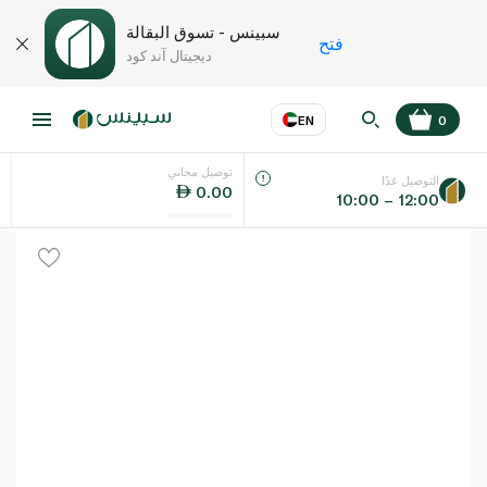
سبينس - تسوق البقالة
فتح
ديجيتال آند كود
EN
0
توصيل مجاني
عر
EN
اللغة
التوصيل غدًا
0.00
10:00 – 12:00
UAE
KSA