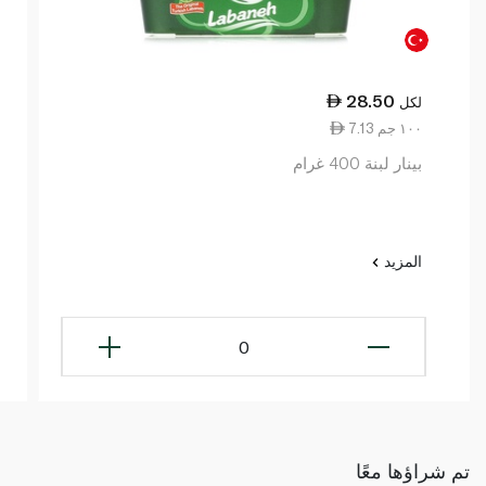
28.50
لكل
7.13 ١٠٠ جم
بينار لبنة 400 غرام
المزيد
0
تم شراؤها معًا