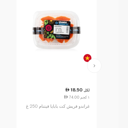
18.50
لكل
74.00 ١ كجم
غراندو فريش كت بابايا فيتنام 250 غ