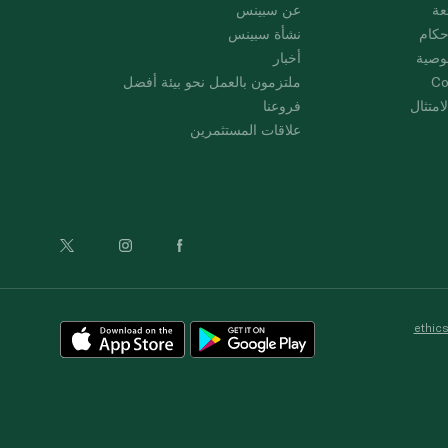
عة
عن سبينس
حكام
نشأة سبينس
وصية
أخبار
Co
ملتزمون بالعمل نحو بيئة أفضل
امتثال
فروعنا
علاقات المستثمرين
ethic