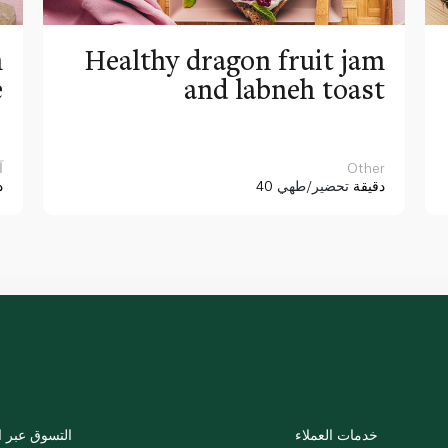
n
Healthy dragon fruit jam
e
and labneh toast
Other
آ
40 دقيقة
تحضير/طهي
د
خدمات العملاء
التسوق عبر ا