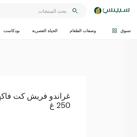
اضف الى السلة
تسوق
وصفات الطعام
الحياة العصرية
بودكاست
غراندو فريش كت فاكهة
250 غ