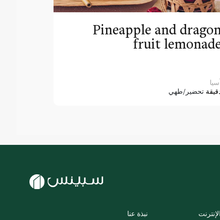
Pineapple and drago
fruit lemonad
سيا
قيقة
تحضير/طهي
لإنترنت
نبذة عنا