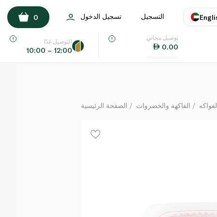
غراندو فريش كت فاكهة تنين حمراء 250 غ
التسجيل
تسجيل الدخول
0
Engli
لكل
توصيل مجاني
اللغة
E
التوصيل غدًا
0.00
10:00 – 12:00
UAE
KSA
لفواكه
الفاكهة والخضروات
الصفحة الرئيسية