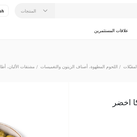
المنتجات
sh
عر
N
علاقات المستثمرين
مقبّلات
اللحوم المطهوة، أصناف الزيتون والتغميسات
مشتقات الألبان، أطا
كا اخضر