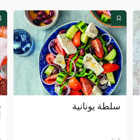
سلطة يونانية
س
ا
اليوناني
ا