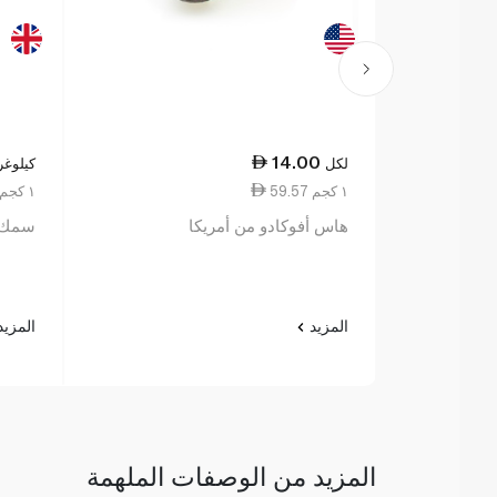
14.00
لكل
كيلوغر
59.57 ١ كجم
183.00 ١ كجم
هاس أفوكادو من أمريكا
سمك ا
المزيد
المزي
المزيد من الوصفات الملهمة