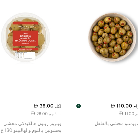
39.00
110.00
ام
لكل
!
26.00 ١٠٠ جم
 بيمنتو محشي بالفلفل
ويتروز زيتون هالكيدكي محشي
بحشوتين بالثوم والهالبينو 180 غ