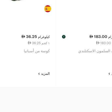
36.25
183.00
ام
كيلوغرام
!
36.25 ١ كجم
لسلمون الاسكتلندي
كوسة من أسبانيا
د
المزيد