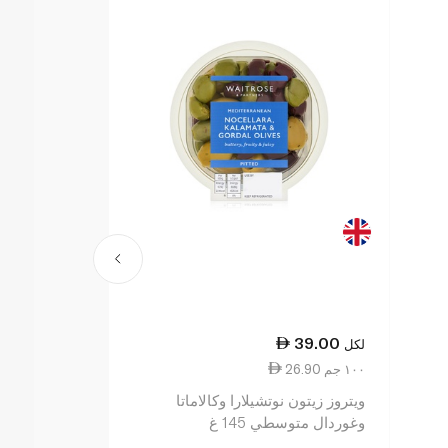
0.00
39.00
لكل
كيلوغرام
26.90 ١٠٠ جم
6.00 ١٠٠ جم
ويتروز زيتون نوتشيلارا وكالاماتا
ck Olives KG
وغوردال متوسطي 145 غ