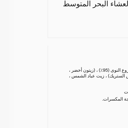
العشاء البحر المتوسط
زيتون هوجبلانكا الأخضر منزوع النوى (95٪) ، (زيتون أخضر ،
الستريك) ، زيت عباد الشمس ،
ت
لجة المكسرات.