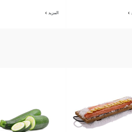
د
المزيد