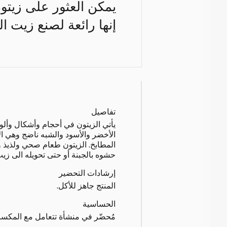
يمكن العثور على زيتون
إنها رائعة لصنع زيت الز
تفاصيل
يأتي الزيتون في أحجام وأشكال وألو
الأخضر والأسود والشبه ناضج وهي الأ
المطابخ. الزيتون طعام صحي ولذيذ وي
حشوه بالجبنة أو حتى تحويله الى زي
إرشادات التحضير
المنتج جاهز للأكل.
الحساسية
مُحضّر في منشأة تتعامل مع المكس