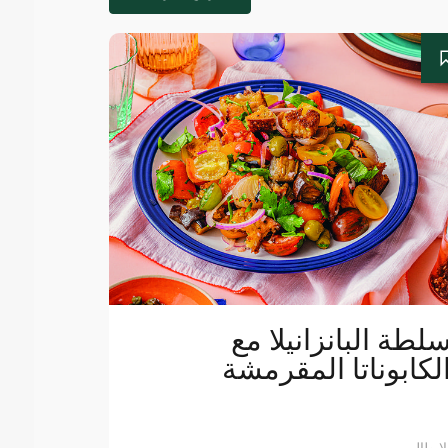
لطة البانزانيلا مع
لكابوناتا المقرمشة
لإيطالي