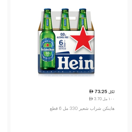
73.25
لكل
3.70 ١٠٠ مل
هاينكن شراب شعير 330 مل 6 قطع