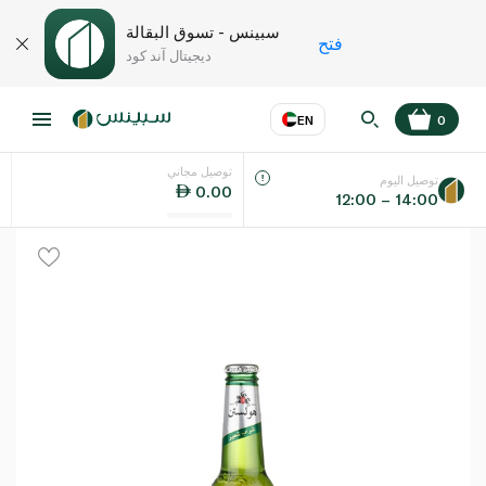
سبينس - تسوق البقالة
فتح
ديجيتال آند كود
EN
0
توصيل مجاني
عر
EN
اللغة
توصيل اليوم
0.00
12:00 – 14:00
UAE
KSA