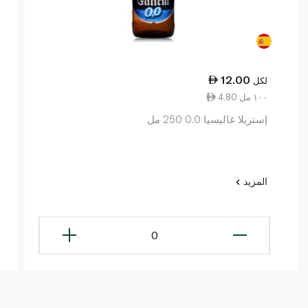
12.00
لكل
4.80 ١٠٠ مل
إستريلا غاليسيا 0.0 250 مل
المزيد
0