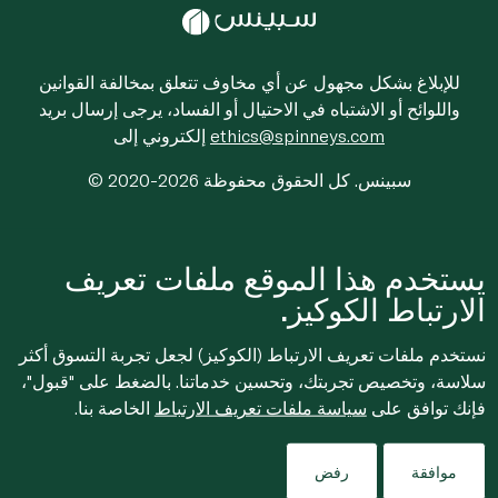
للإبلاغ بشكل مجهول عن أي مخاوف تتعلق بمخالفة القوانين
واللوائح أو الاشتباه في الاحتيال أو الفساد، يرجى إرسال بريد
ethics@spinneys.com
إلكتروني إلى
© 2020-2026 سبينس. كل الحقوق محفوظة
يستخدم هذا الموقع ملفات تعريف
الارتباط الكوكيز.
نستخدم ملفات تعريف الارتباط (الكوكيز) لجعل تجربة التسوق أكثر
سلاسة، وتخصيص تجربتك، وتحسين خدماتنا. بالضغط على "قبول"،
فإنك توافق على
سياسة ملفات تعريف الارتباط
الخاصة بنا.
موافقة
رفض