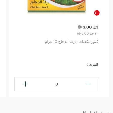
3.00
لكل
3.00 ١٠ جم
كنور مكعبات مرقة الدجاج 10 غرام
المزيد
0
تم شراؤها معًا