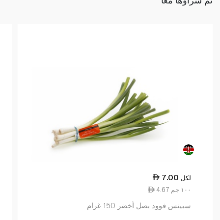
7.00
لكل
4.67 ١٠٠ جم
سبينس فوود بصل أخضر 150 غرام