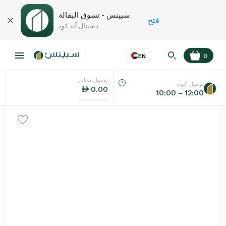
سبينس - تسوق البقالة
فتح
ديجيتال آند كود
EN
0
توصيل مجاني
عر
EN
اللغة
توصيل اليوم
0.00
10:00 – 12:00
UAE
KSA