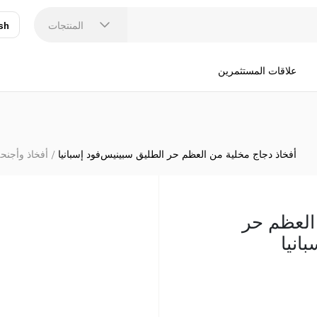
المنتجات
sh
عر
N
علاقات المستثمرين
أفخاذ دجاج مخلية من العظم حر الطليق سبينيس‌فود إسبانيا
أفخاذ وأجنحة
العظم حر
انيا