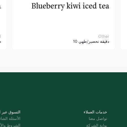
a
Blueberry kiwi iced tea
Other
ا
10 دقيقة
تحضير/طهي
د
خدمات العملاء
التسوق عبر ا
تواصل معنا
الأسئلة الشائ
بوابة الشركة
الشروط والأ