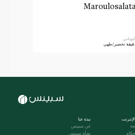
Maroulosalat
ليوناني
قيقة
تحضير/طهي
لإنترنت
نبذة عنا
عة
عن سبينس
حكام
نشأة سبينس