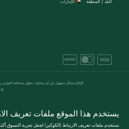
البلد / المنطقة
الإمارات
للإبلاغ بشكل مجهول عن أي مخاوف تتعلق بمخالفة القوانين وال
© 2020-2026 سبينس. كل الحقوق محفو
يستخدم هذا الموقع ملفات تعريف الارت
نستخدم ملفات تعريف الارتباط (الكوكيز) لجعل تجربة التسوق أك