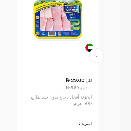
29.00
لكل
5.80 ١٠٠ جم
الخزنة أفخاذ دجاج بدون جلد طازج
500 غرام
المزيد