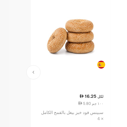
21.50
16.25
لكل
لكل
5.80 ١٠٠ جم
7.17 ١٠٠ جم
سبينس فود خبز بيغل بالقمح الكامل
وربرتنز خبز بي
× 4
× 6 300غ