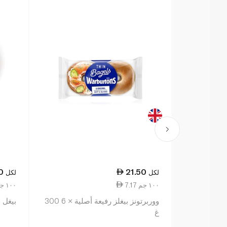
0
21.50
لكل
لكل
7.17 ١٠٠ جم
6.25 ١٠٠ جم
ووربرتونز بيغلز رفيعة أصلية × 6 300
بيغل سا
غ