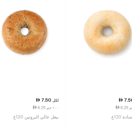
7.50
7.5
لكل
6.25 ١٠٠ جم
دة 120غ
بيغل عالي البروتين 120غ