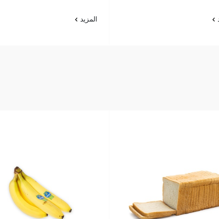
د
المزيد