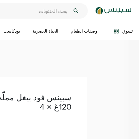
اضف الى السلة
تسوق
وصفات الطعام
الحياة العصرية
بودكاست
سبينس فود بيغل مملّ
120غ × 4