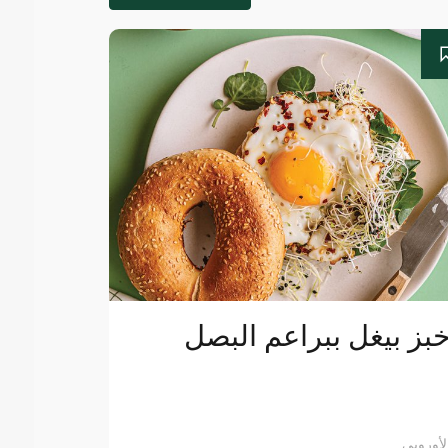
بز بيغل ببراعم البصل
لأوروبي