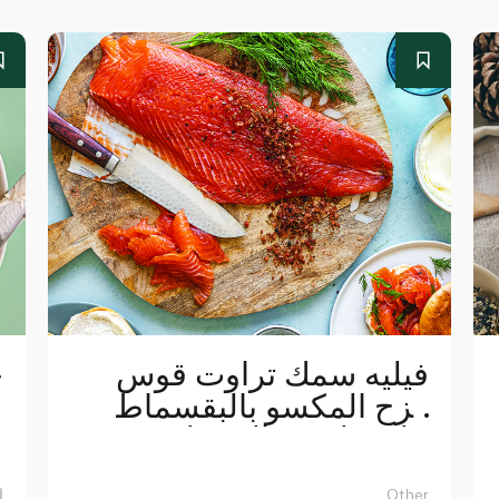
فيليه سمك تراوت قوس
خ
قزح المكسو بالبقسماط
على طريقة البسطرمة في
خبز البيغل
Other
ا