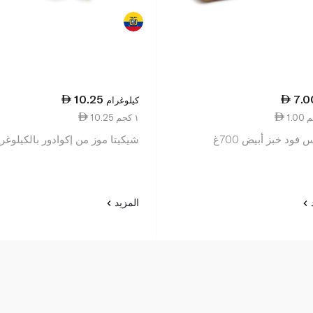
10.25
7.0
كيلوغرام
10.25 ١ كجم
فود خبز أبيض 700غ
شيكيتا موز من إكوادور بالكيلوغر
د
المزيد