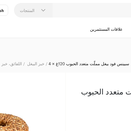
المنتجات
sh
عر
N
علاقات المستثمرين
سبينس فود بيغل مملّت متعدد الحبوب 120غ × 4
خبز البيغل
اللفائق، خبز ا
ت متعدد الحبوب