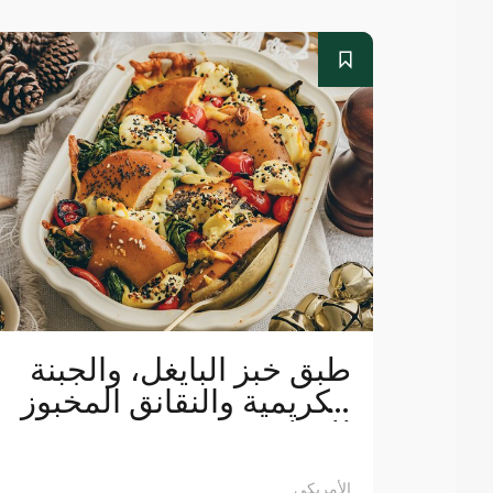
طبق خبز البايغل، والجبنة
الكريمية والنقانق المخبوز
للفطور
الأمريكي