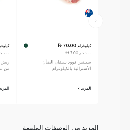
70.00
كيلوغرام
كيلوغر
!
7.00 ١٠٠ جم
14.53 ١٠٠ جم
سبينس فوود سيقان الضأن
ريش ل
الأسترالية بالكيلوغرام
من سب
المزيد
المزي
المزيد من الوصفات الملهمة