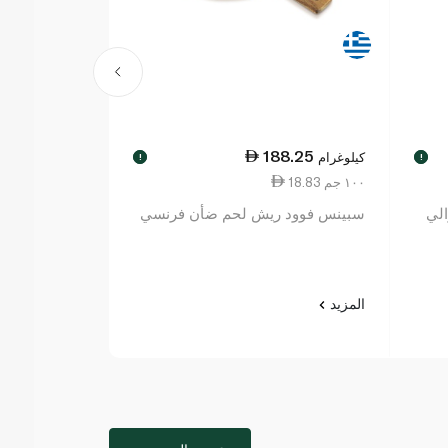
44.00
188.25
كيلوغرام
لكل
!
!
18.83 ١٠٠ جم
9.78 ١٠٠ جم
لي
سبينس فوود ريش لحم ضأن فرنسي
غرام
المزيد
المزيد