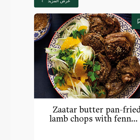
عرض المزيد
Zaatar butter pan-frie
lamb chops with fennel
orange sala