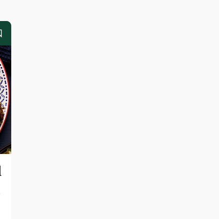
d
-
d