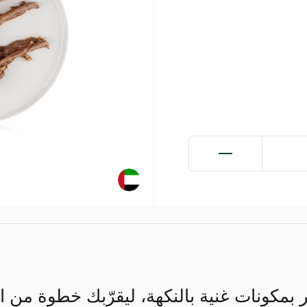
 بمكونات غنية بالنكهة، ليقرّبك خطوة من الو