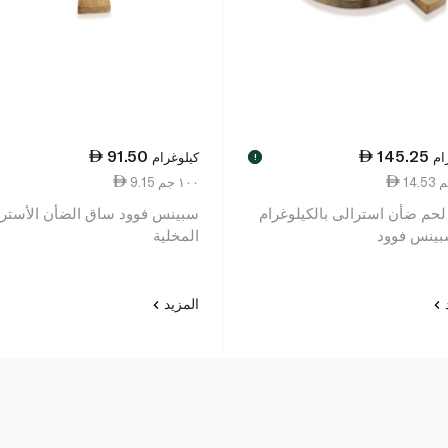
91.50
145.25
ام
كيلوغرام
!
9.15 ١٠٠ جم
حم ضأن استرالى بالكيلوغرام
سبينس فوود ساق الضأن الأسترا
ينس فوود
المخلية
د
المزيد