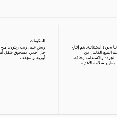
المكونات
جودة استثنائية. يتم إنتاج
ريش غنم، زيت زيتون، ملح
 التتبع الكامل من
خل أحمر، مسحوق فلفل أسود،
 الجودة والاستدامة. يحافظ
أوريغانو مجفف
عايير سلامة الأغذية.