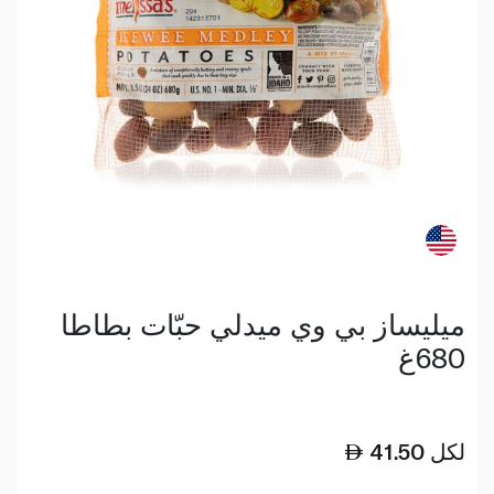
ميليساز بي وي ميدلي حبّات بطاطا
680غ
لكل
41.50