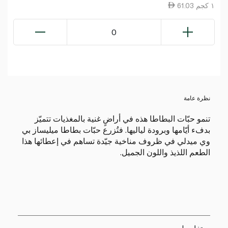
61.03 ١ كجم
0
نظرة عامة
تنمو حبّات البطاطا هذه في أراضٍ غنية بالمغذيات تتميّز
بدفء أيّامها وبرودة لياليها. فتُزرع حبّات بطاطا ميليساز بي
وي ميدلي في ظروف مناخية جيّدة تساهم في إعطائها هذا
الطعم اللذيذ واللون الجميل.