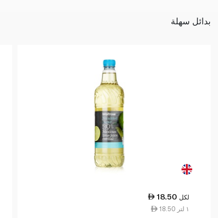
بدائل سهلة
18.50
لكل
18.50 ١ لتر