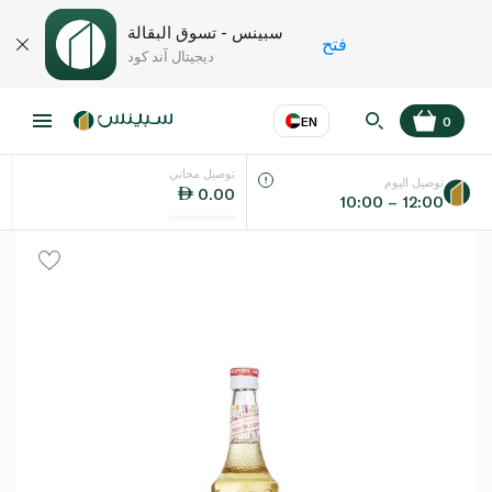
سبينس - تسوق البقالة
فتح
ديجيتال آند كود
EN
0
توصيل مجاني
عر
EN
اللغة
توصيل اليوم
0.00
10:00 – 12:00
UAE
KSA