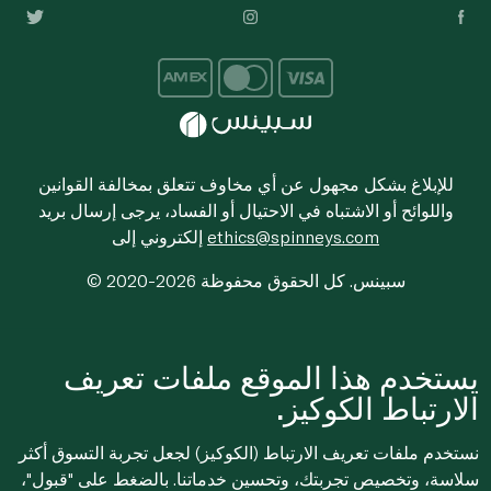
للإبلاغ بشكل مجهول عن أي مخاوف تتعلق بمخالفة القوانين
واللوائح أو الاشتباه في الاحتيال أو الفساد، يرجى إرسال بريد
ethics@spinneys.com
إلكتروني إلى
© 2020-2026 سبينس. كل الحقوق محفوظة
يستخدم هذا الموقع ملفات تعريف
الارتباط الكوكيز.
نستخدم ملفات تعريف الارتباط (الكوكيز) لجعل تجربة التسوق أكثر
سلاسة، وتخصيص تجربتك، وتحسين خدماتنا. بالضغط على "قبول"،