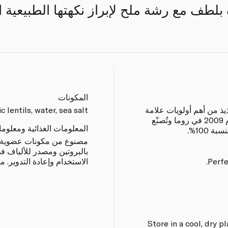
بلطف مع رشة ملح لإبراز نكهتها الطبيعية ال
المكونات
يذ من أهم أولويات علامة
c lentils, water, sea salt.
مستر أورغانيك. تأسّست العلامة عام 2009 في روما وتُصنّع
المعلومات الغذائية ومعلوم
 100%.
مصنوع من مكونات عضوية،
بالبروتين ومصدر للألياف في
Perfe
الاستخدام وإعادة التدوير. من
Store in a cool, dry p