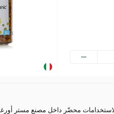
تخدامات محضّر داخل مصنع مستر أورغاني