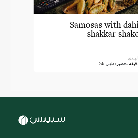
Samosas with dah
shakkar shak
لهندي
3 دقيقة
تحضير/طهي