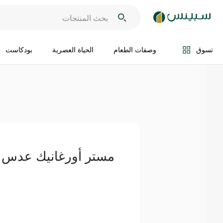
اضف الى السلة
تسوق
وصفات الطعام
الحياة العصرية
بودكاست
مستر أورغانيك عدس 350 غ