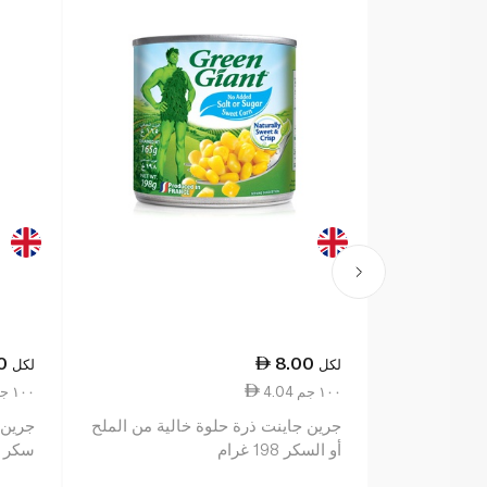
0
8.00
لكل
لكل
4.04 ١٠٠ جم
2.94 ١٠٠ جم
جرين جاينت ذرة حلوة خالية من الملح
جرين 
أو السكر 198 غرام
سكر 340 غرام