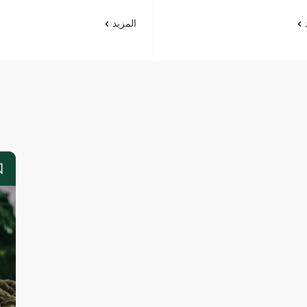
د
المزيد