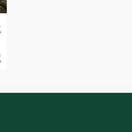
i
e
ا
5