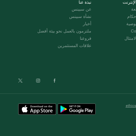
لإنترنت
نبذة عنا
عة
عن سبينس
حكام
نشأة سبينس
وصية
أخبار
Co
ملتزمون بالعمل نحو بيئة أفضل
امتثال
فروعنا
علاقات المستثمرين
ethic