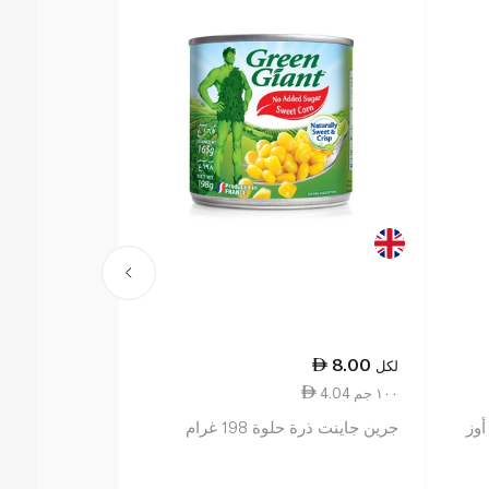
21.50
8.00
لكل
لكل
4.04 ١٠٠ جم
2.12 ١٠٠ جم
جرين جاينت ذرة حلوة 198 غرام
لورينا أوراق 
1.5 كيلو غرام