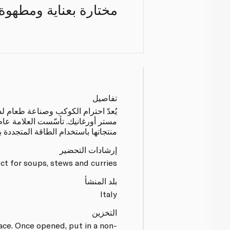
مختارة بعناية ومطهوة 
تفاصيل
يُعدّ احترام الكوكب وصناعة طعام لذ
منتجاتها باستخدام الطاقة المتجددة بنسبة
إرشادات التحضير
ct for soups, stews and curries.
بلد المنشأ
Italy
التخزين
lace. Once opened, put in a non-