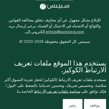
للإبلاغ بشكل مجهول عن أي مخاوف تتعلق بمخالفة القوانين
واللوائح أو الاشتباه في الاحتيال أو الفساد، يرجى إرسال بريد
ethics@spinneys.com
إلكتروني إلى
© 2020-2026 سبينس. كل الحقوق محفوظة
يستخدم هذا الموقع ملفات تعريف
الارتباط الكوكيز.
نستخدم ملفات تعريف الارتباط (الكوكيز) لجعل تجربة التسوق أكثر
سلاسة، وتخصيص تجربتك، وتحسين خدماتنا. بالضغط على "قبول"،
فإنك توافق على
سياسة ملفات تعريف الارتباط
الخاصة بنا.
موافقة
رفض