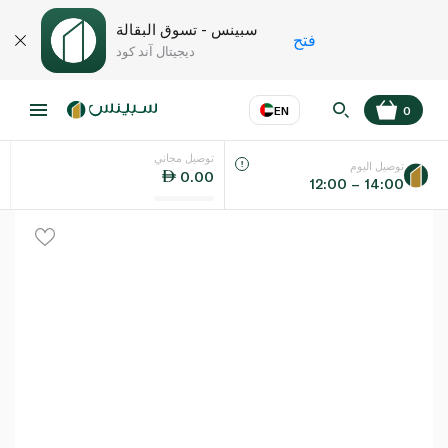
سبينس - تسوق البقالة
فتح
ديجيتال آند كود
EN
0
توصيل مجاني
عر
EN
اللغة
توصيل اليوم
0.00
12:00 – 14:00
UAE
KSA