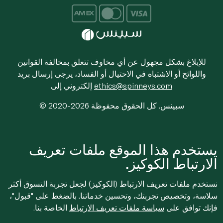
للإبلاغ بشكل مجهول عن أي مخاوف تتعلق بمخالفة القوانين
واللوائح أو الاشتباه في الاحتيال أو الفساد، يرجى إرسال بريد
ethics@spinneys.com
إلكتروني إلى
© 2020-2026 سبينس. كل الحقوق محفوظة
يستخدم هذا الموقع ملفات تعريف
الارتباط الكوكيز.
نستخدم ملفات تعريف الارتباط (الكوكيز) لجعل تجربة التسوق أكثر
سلاسة، وتخصيص تجربتك، وتحسين خدماتنا. بالضغط على "قبول"،
فإنك توافق على
سياسة ملفات تعريف الارتباط
الخاصة بنا.