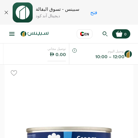
سبينس - تسوق البقالة
فتح
ديجيتال آند كود
EN
0
توصيل مجاني
عر
EN
اللغة
توصيل اليوم
0.00
10:00 – 12:00
UAE
KSA