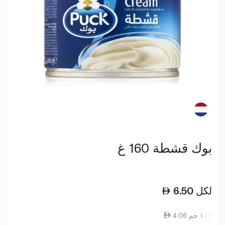
بوك قشطة 160 غ
لكل
6.50
4.06 ١٠٠ جم