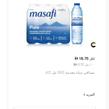
18.75
لكل
0.31 ١٠٠ مل
مسافي مياه معدنية 500 مل x12
المزيد