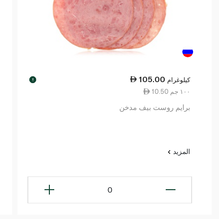
105.00
كيلوغرام
!
10.50 ١٠٠ جم
برايم روست بيف مدخن
المزيد
0