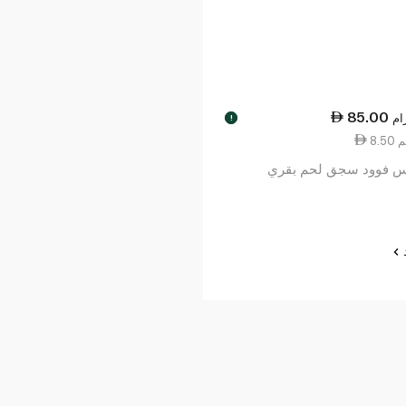
85.00
ام
!
 فوود سجق لحم بقري
د