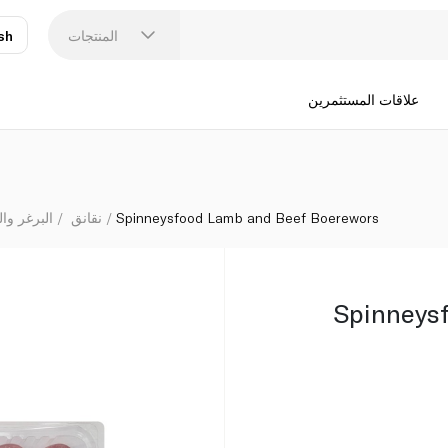
المنتجات
sh
عر
N
علاقات المستثمرين
Spinneysfood Lamb and Beef Boerewors
نقانق
البرغر وال
Spinneys