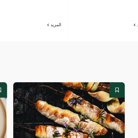
د
المزيد