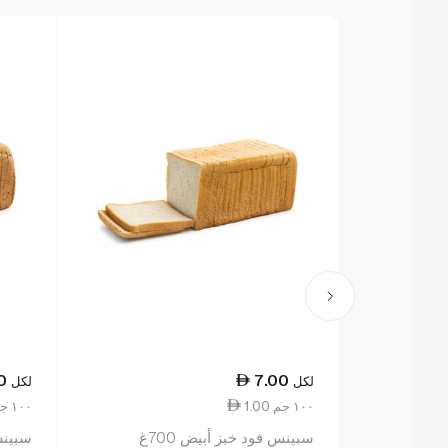
0
7.00
لكل
لكل
1.00 ١٠٠ جم
1.14 ١٠٠ جم
سبينس فود خبز أبيض 700غ
سبينس 