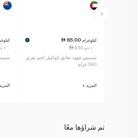
85.00
كيلوغرام
كيلوغر
!
8.50 ١٠٠ جم
8.50 ١٠٠ جم
سبينس فوود نقانق كوكتيل لحم بقري
سبينس
580 غرام
المزيد
المزي
تم شراؤها معًا