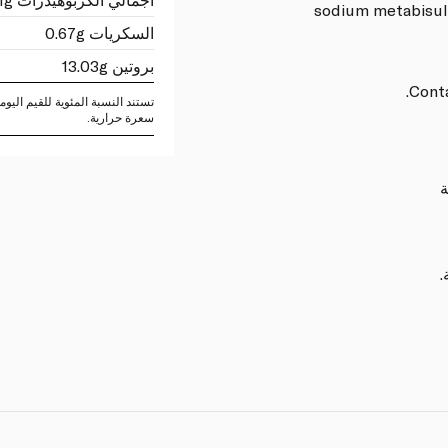
sodium metabisulph
السكريات 0.67g
بروتين 13.03g
Conta
سعرة حرارية.
ة
.