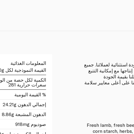
المعلومات الغذائية
استثنائية لعملائنا. جميع
القيمة النموذجية لكل 100g
تاجها مع إمكانية التتبع
نا بقيمة الجودة
الكمية لكل حصة من الو
ا على أعلى معايير سلامة
سعرات حرارية 281
% القيمة اليومية
إجمالي الدهون 24.21g
الدهون المشبعة 8.86g
صوديوم 918mg
Fresh lamb, fresh beef
corn starch, herbs,
اجمالي الكربوهيدرات 2.01g