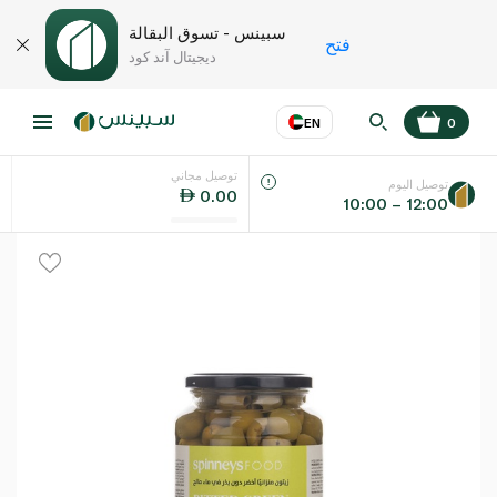
سبينس - تسوق البقالة
فتح
ديجيتال آند كود
EN
0
توصيل مجاني
عر
EN
اللغة
توصيل اليوم
0.00
10:00 – 12:00
UAE
KSA