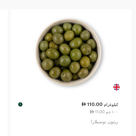
110.00
كيلوغرام
!
11.00 ١٠٠ جم
زيتون نوسيلارا