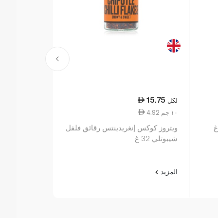
11.50
15.75
لكل
لكل
4.92 ١٠ جم
3.03 ١٠ جم
ويتروز كوكس إنغريدينتس رقائق فلفل
ويتروز داتشي أو
شيبوتلي 32 غ
المزيد
المزيد