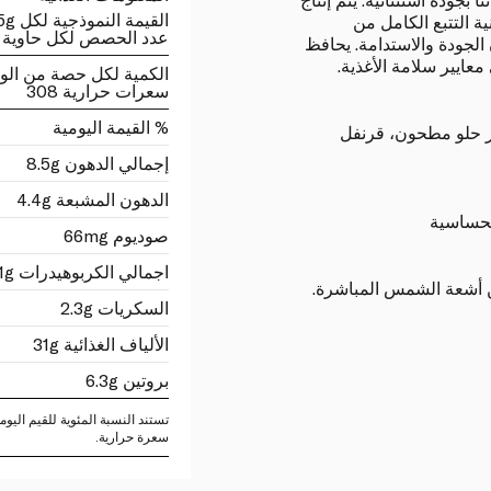
القيمة النموذجية لكل 1.25g
 التتبع الكامل من
عدد الحصص لكل حاوية 32
 الجودة والاستدامة. يحافظ
عايير سلامة الأغذية.
الكمية لكل حصة من الو
سعرات حرارية 308
% القيمة اليومية
ر حلو مطحون، قرنفل
إجمالي الدهون 8.5g
الدهون المشبعة 4.4g
لحساسية
صوديوم 66mg
اجمالي الكربوهيدرات 71g
ن أشعة الشمس المباشرة.
السكريات 2.3g
الألياف الغذائية 31g
بروتين 6.3g
سعرة حرارية.