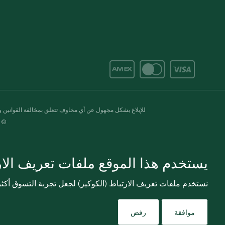
للإبلاغ بشكل مجهول عن أي مخاوف تتعلق بمخالفة القوانين وال
© 2020-2026 سبينس. كل الحقوق محفو
يستخدم هذا الموقع ملفات تعريف الارت
نستخدم ملفات تعريف الارتباط (الكوكيز) لجعل تجربة التسوق أك
موافقة
رفض