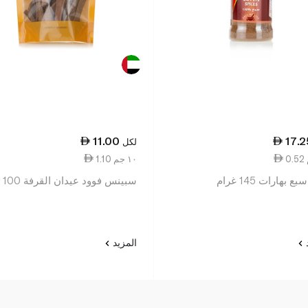
11.00
17.2
لكل
1.10 ١٠ جم
بع بهارات 145 غرام
سبينس فوود عيدان القرفة 100 غ
د
المزيد