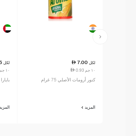
5
7.00
لكل
لكل
0.93 ١٠ جم
0.52 ١٠ جم
كنور أرومات الأصلي 75 غرام
بايارا س
المزيد
المزي