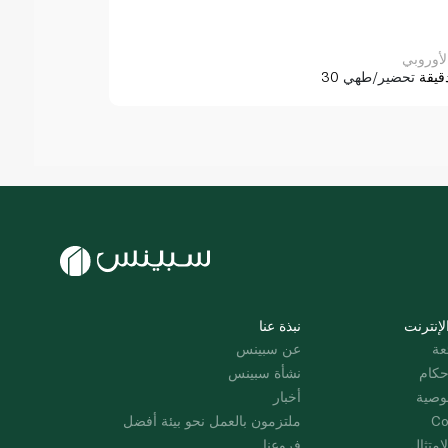
لأوروبي
3 دقيقة
تحضير/طهي
لإنترنت
نبذة عنا
عة
عن سبينس
حكام
نشأة سبينس
وصية
أخبار
Co
ملتزمون بالعمل نحو بيئة أفضل
امتثال
فروعنا