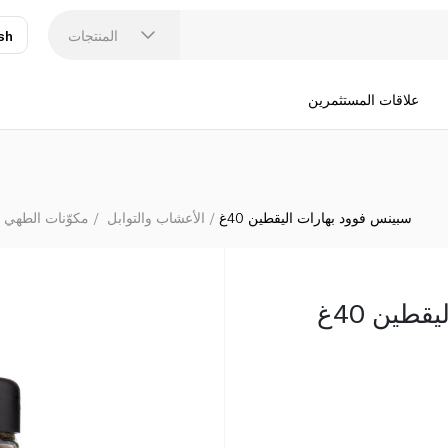
المنتجات
sh
عر
N
علاقات المستثمرين
سبينس فوود بهارات اليقطين 40غ
الأعشاب والتوابل
مكوّنات الطهي 
طين 40غ