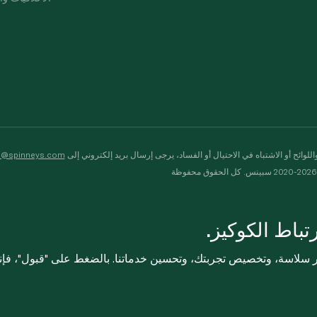
لوائح أو الاشتباه في الاحتيال أو الفساد، يرجى إرسال بريد إلكتروني إلى
s@spinneys.com
ظة
باط الكوكيز.
ثر سلاسة، وتخصيص تجربتك، وتحسين خدماتنا. بالضغط على "قبول"، فإ