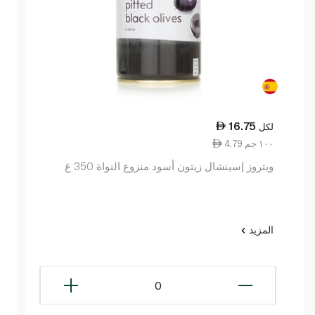
16.75
لكل
4.79 ١٠٠ جم
ويتروز إسينشال زيتون أسود منزوع النواة 350 غ
المزيد
0