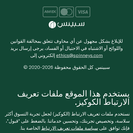
للإبلاغ بشكل مجهول عن أي مخاوف تتعلق بمخالفة القوانين
واللوائح أو الاشتباه في الاحتيال أو الفساد، يرجى إرسال بريد
ethics@spinneys.com
إلكتروني إلى
© 2020-2026 سبينس. كل الحقوق محفوظة
يستخدم هذا الموقع ملفات تعريف
الارتباط الكوكيز.
نستخدم ملفات تعريف الارتباط (الكوكيز) لجعل تجربة التسوق أكثر
سلاسة، وتخصيص تجربتك، وتحسين خدماتنا. بالضغط على "قبول"،
فإنك توافق على
سياسة ملفات تعريف الارتباط
الخاصة بنا.