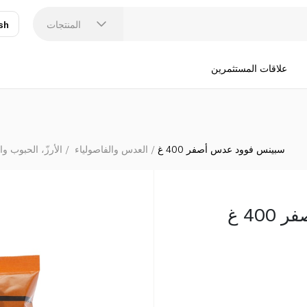
المنتجات
sh
عر
N
علاقات المستثمرين
سبينس فوود عدس أصفر 400 غ
العدس والفاصولياء
الأرزّ، الحبوب وا
40 غ