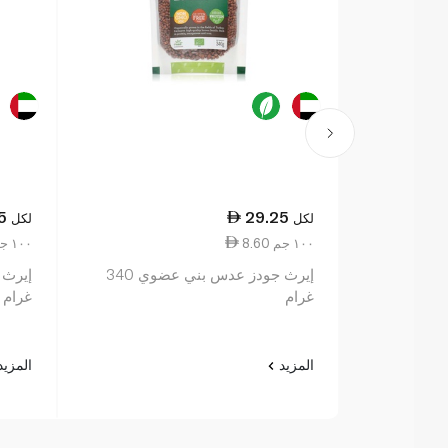
5
29.25
لكل
لكل
8.60 ١٠٠ جم
8.60 ١٠٠ جم
إيرث جودز عدس بني عضوي 340
غرام
غرام
المزيد
المزي