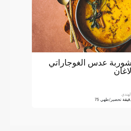
وربة عدس الغوجاراتي
اغان
لهندي
7 دقيقة
تحضير/طهي