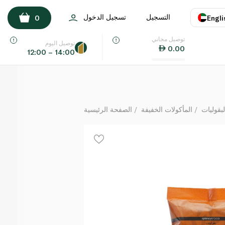
سبينس فوود عدس أصفر 400 غ
التسجيل
تسجيل الدخول
0
Engli
لكل
توصيل مجاني
اللغة
E
توصيل اليوم
0.00
12:00 – 14:00
UAE
KSA
لبقوليات
المأكولات الخفيفة
الصفحة الرئيسية