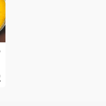
ش
ل
ا
5