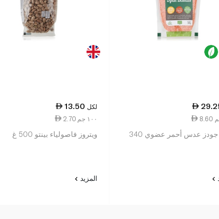
13.50
29.2
لكل
2.70 ١٠٠ جم
إيرث جودز عدس أحمر عضوي 340
ويتروز فاصولياء بينتو 500 غ
د
المزيد